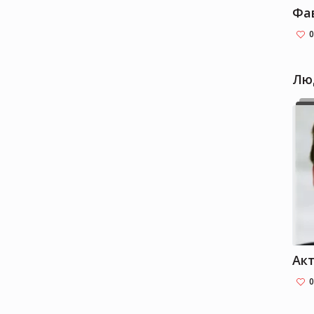
Фа
0
Лю
Ак
0