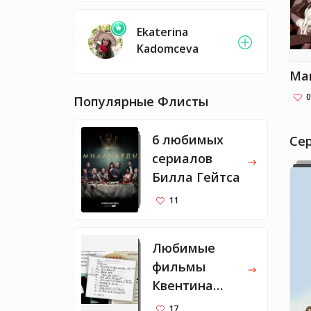
Ekaterina
Kadomceva
Ма
0
Популярные Флисты
6 любимых
Cе
сериалов
Билла Гейтса
11
Любимые
фильмы
Квентина
Тарантино
17