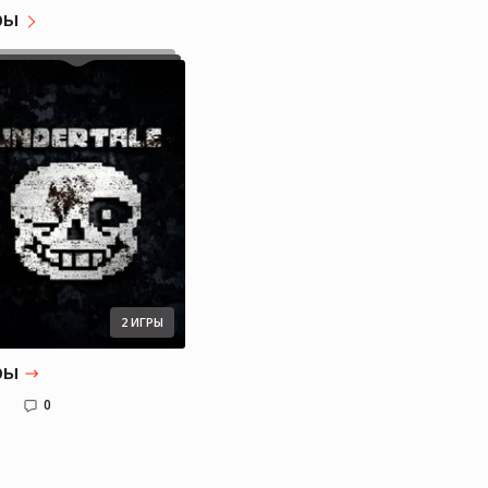
ры
Елизавета
2 ИГРЫ
ры
0