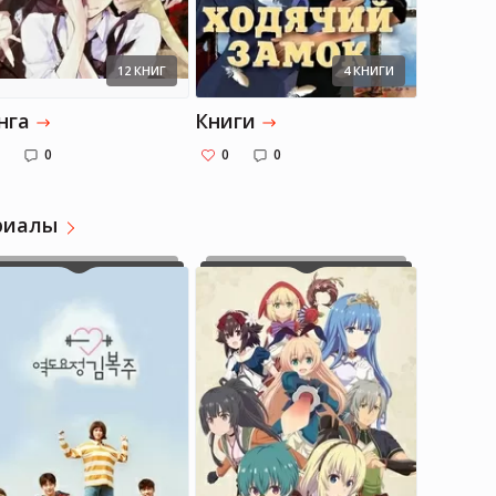
12 КНИГ
4 КНИГИ
нга
Книги
0
0
0
риалы
Елизавета
Елизавета