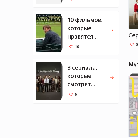
10 фильмов,
которые
Cе
нравятся
Марку
0
10
Цукербергу
Му
3 сериала,
которые
смотрят
Мелинда и
6
Билл