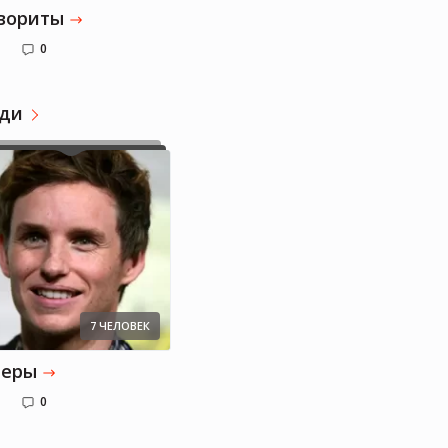
вориты
0
ди
Елизавета
7 ЧЕЛОВЕК
теры
0