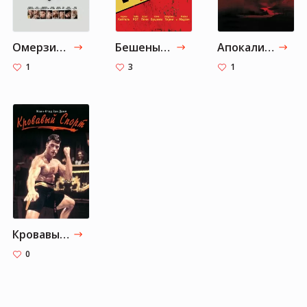
Омерзительная восьмёрка
Бешеные псы
Апокалипсис сегодня
1
3
1
Кровавый спорт
0