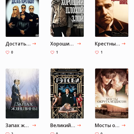
Достать коротышку
Хороший, плохой, злой
Крестный отец
0
1
1
Запах женщины
Великий Гэтсби
Мосты округа Мэдисон
2
0
0