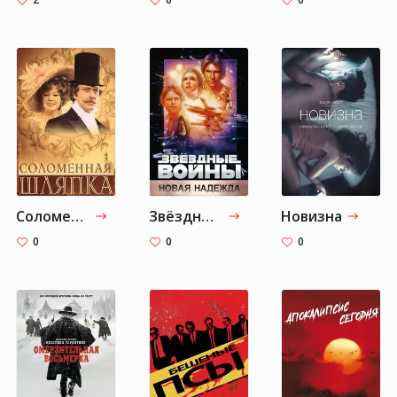
Соломенная шляпка
Звёздные войны
Новизна
0
0
0