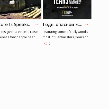
Nature Is Speaking
Годы опасной жизни
e is given a voice to raise
Featuring some of Hollywood’s
eness that people need
most influential stars, Years of
e in order to survive.
Living Dangerously reveals
0
emotional and hard-hitting
accounts of the effects of climate
change from across the planet.