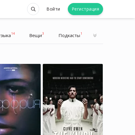
Войти
Регистрация
14
3
1
зыка
Вещи
Подкасты
Йен Сомерхолдер
Йен Сомерхолдер
Актер
Актер