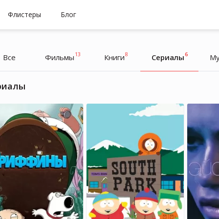
Флистеры
Блог
13
8
6
Все
Фильмы
Книги
Cериалы
Му
риалы
Йен Сомерхолдер
Йен Сомерхолдер
Актер
Актер