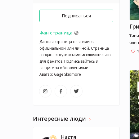
Подписаться
Гр
Фан страница
Типи
Данная страница не является 
член
официальной или личной. Страница 
разб
1
создана энтузиастами исключительно 
стер
для фанатов. Подписывайтесь и 
соба
следите за обновлениями.

март
Аватар: Gage Skidmore
мечт
мир…
Это 
эпиз
Интересные люди
Настя