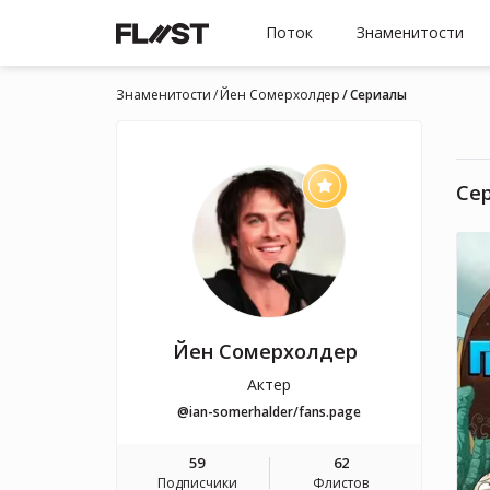
Поток
Знаменитости
Знаменитости
Йен Сомерхолдер
Cериалы
Cе
Йен Сомерхолдер
Актер
@ian-somerhalder/fans.page
59
62
Подписчики
Флистов