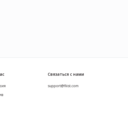
ас
Связаться с нами
сия
support@fliist.com
ив