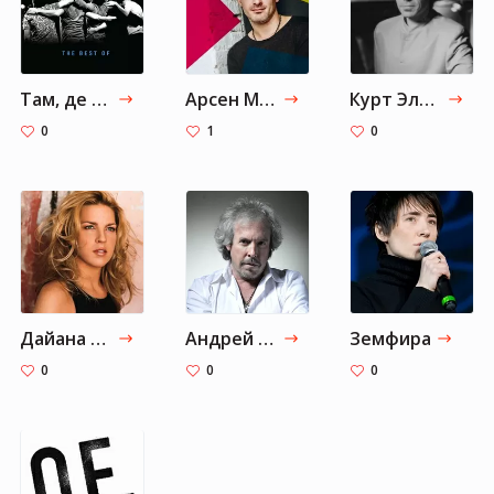
Там, де нас нема — Okean Elzy
Арсен Мирзоян
Курт Эллинг
0
1
0
Дайана Кролл
Андрей Макаревич
Земфира
0
0
0