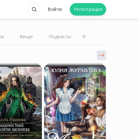
Войти
Регистрация
ка
Вещи
Подкасты
Елена Мамонова
Елена Мамонова
Книжный блогер
Книжный блогер