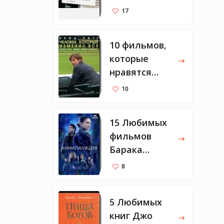
Тарантино
17
10 фильмов,
которые
нравятся
Марку
10
Цукербергу
15 Любимых
фильмов
Барака
Обамы 2018
8
года
5 Любимых
книг Джо