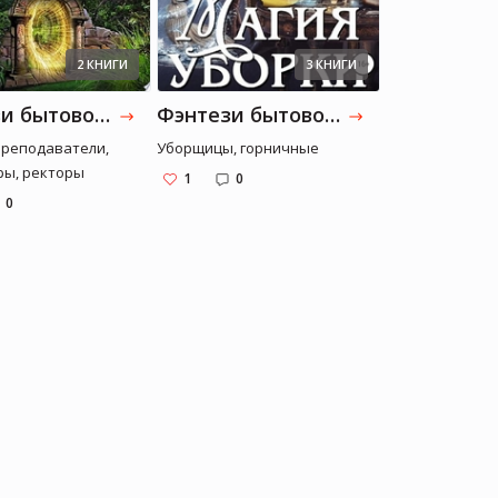
2 КНИГИ
3 КНИГИ
Фэнтези бытовое (образование)
Фэнтези бытовое (клининг)
преподаватели,
Уборщицы, горничные
Няни, гувернан
ры, ректоры
воспитательн
1
0
0
1
0