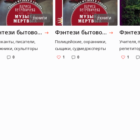
3 КНИГИ
2 КНИГИ
Фэнтези бытовое (творчество)
Фэнтези бытовое (полиция)
канты, писатели,
Полицейские, охранники,
Учителя, 
жники, скульпторы
сыщики, судмедэксперты
репетито
0
1
0
1