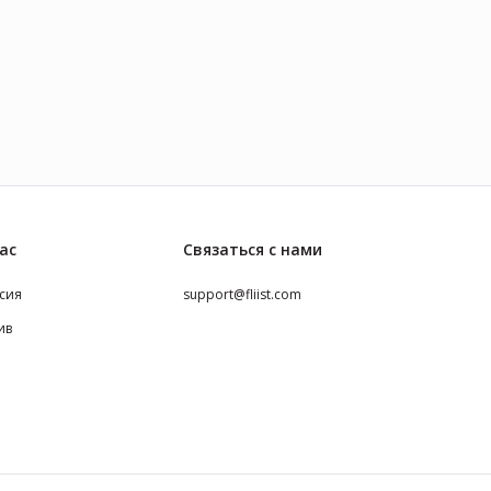
ас
Связаться с нами
сия
support@fliist.com
ив