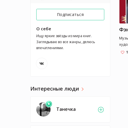
Подписаться
О себе
Ищу яркие звёзды из мира книг. 
Музы
Заглядываю во все жанры, делюсь 
худо
впечатлениями.
1
Интересные люди
Танечка