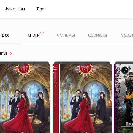
Флистеры
Блог
57
Все
Книги
Фильмы
Cериалы
Музы
иги
Елена Мамонова
Елена Мамонова
Книжный блогер
Книжный блогер