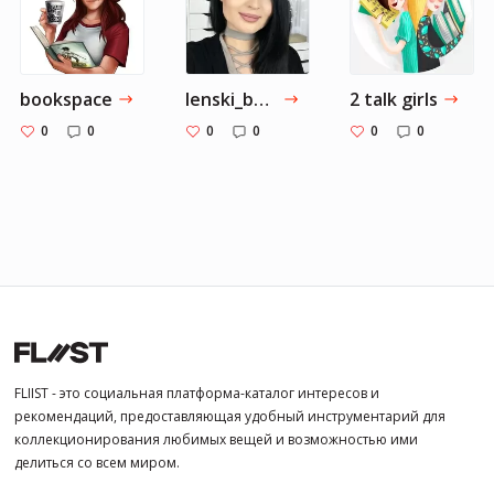
bookspace
lenski_beauty
2 talk girls
0
0
0
0
0
0
FLIIST - это социальная платформа-каталог интересов и
рекомендаций, предоставляющая удобный инструментарий для
коллекционирования любимых вещей и возможностью ими
делиться со всем миром.