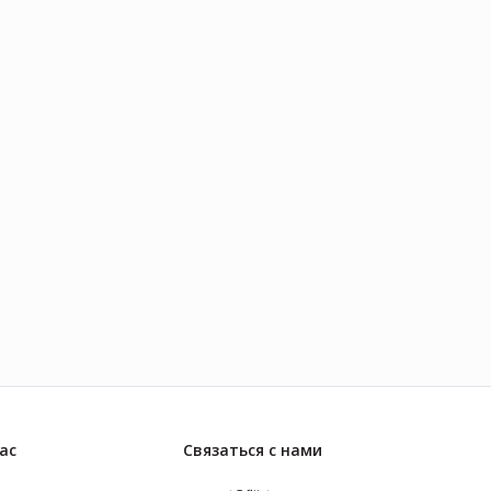
должны держаться вместе,
чтобы защищать невинных и
сражаться с тёмными силами
сверхъестественного мира,
которые не заставляют себя
ждать.
ас
Связаться с нами