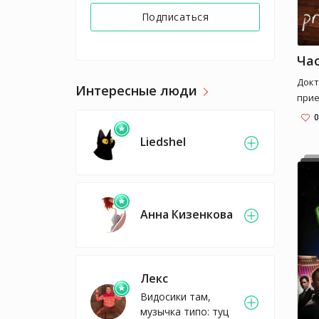
Подписаться
Ча
Докт
Интересные люди
прие
начи
0
полу
Liedshel
клин
колл
леча
пер
про
Анна Кизенкова
друг
Лекс
Видосики там,
музычка типо: туц