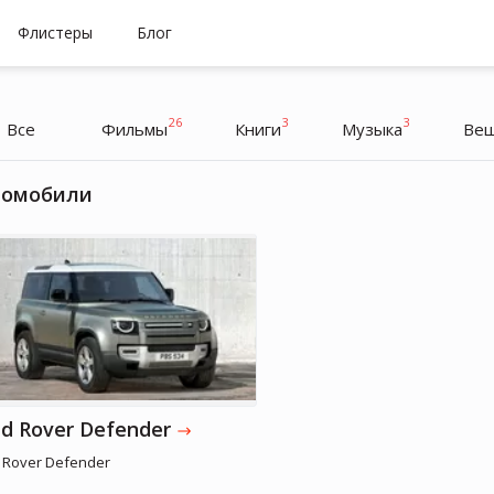
Флистеры
Блог
26
3
3
Все
Фильмы
Книги
Музыка
Ве
томобили
Дмитрий Комаров
Телеведущий, Журналист
d Rover Defender
 Rover Defender