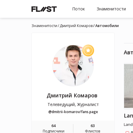
Поток
Знаменитости
Знаменитости
Дмитрий Комаров
Автомобили
Ав
Дмитрий Комаров
Телеведущий, Журналист
@dmitrii-komarov/fans.page
Lan
Land
64
63
Подписчики
Флистов
0