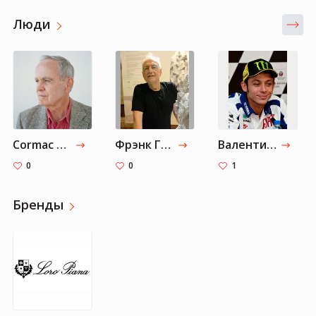
Люди
Cormac McCarthy
Фрэнк Гери
Валентино Росси
0
0
1
Бренды