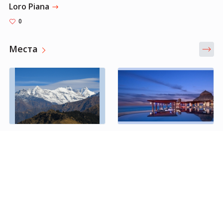
Loro Piana
0
Места
The Indian Himalayan Region
Las Ventanas al Paraiso, A Rosewood Resort
0
0
Страны