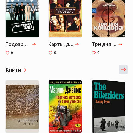
Подозрительные лица
Карты, деньги и два ствола
Три дня Кондора
0
0
0
Книги