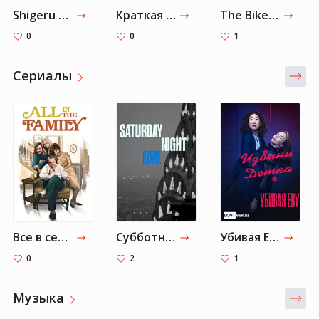
Shigeru Ban
Краткая история семи убийств
The Bikeriders
0
0
1
Cериалы
Все в семье
Субботним вечером в прямом эфире
Убивая Еву
0
2
1
Музыка