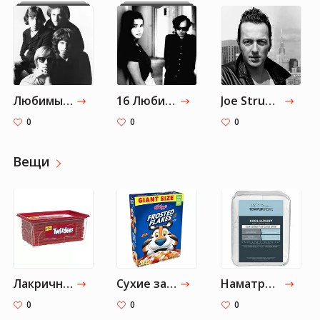
Любимые группы Брэда Питта
16 Любимых групп Брэда Питта
Joe Strummer & The Mescaleros
0
0
0
Вещи
Лакричные конфеты TWIZZLERS со вкусом клубники
Сухие завтраки Kellogg, Frosted Flakes, без жира, большая упаковка
Наматрасник Tempur-Pedic
0
0
0