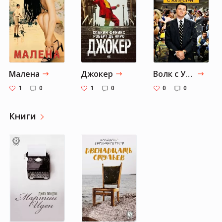
Малена
Джокер
Волк с Уолл-стрит
1
0
1
0
0
0
Книги