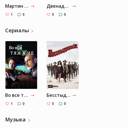
Мартин Иден
Двенадцать стульев
1
0
0
0
Cериалы
Во все тяжкие
Бесстыдники
1
0
0
0
Музыка