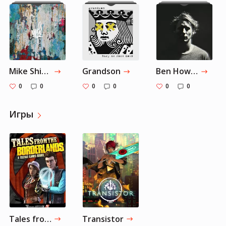
Mike Shinoda
Grandson
Ben Howard
0
0
0
0
0
0
Игры
Tales from the Borderlands on Steam
Transistor