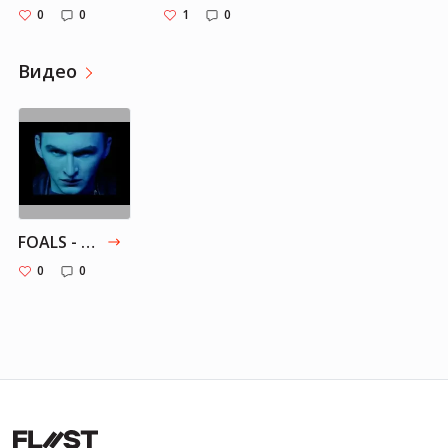
0
0
1
0
Видео
FOALS - Exits [Official Music Video]
0
0