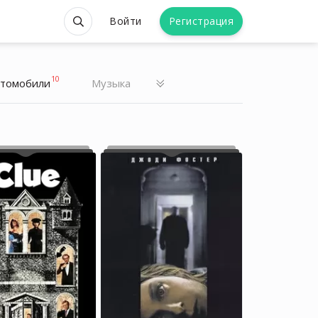
Войти
Регистрация
10
втомобили
Музыка
Ульяна Улилай
Ульяна Улилай
блогер
блогер