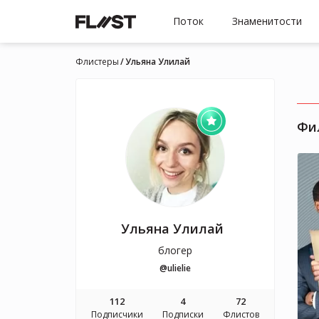
Поток
Знаменитости
Флистеры
Ульяна Улилай
Фи
Ульяна Улилай
блогер
@ulielie
112
4
72
Подписчики
Подписки
Флистов