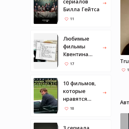
сериалов
Тома
скра
Билла Гейтса
пало
11
исто
пере
ситу
Любимые
подс
фильмы
Геро
и ув
Квентина
горя
Tru
Тарантино
17
жизн
1
смеш
неза
10 фильмов,
путе
и со
которые
нравятся
Ав
Марку
10
Цукербергу
3 сериала,