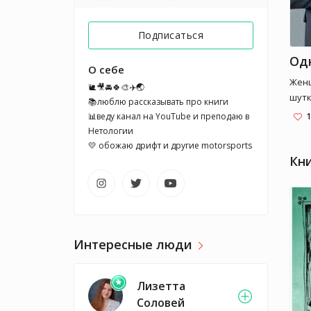
Подписаться
О себе
Женщ
🐌🎥🚘🍀🎨✈️🌏

шутк
📚люблю рассказывать про книги

добр
📊веду канал на YouTube и преподаю в 
1
поли
Нетологии 

Джер
💛 обожаю дрифт и другие motorsports
помы
Кн
одна
появ
приз
служ
ему 
Интересные люди
банд
ли с
рыжи
Лизетта
реш
Соловей