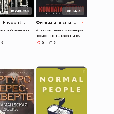
10 ФИЛЬМОВ
5 ФИЛЬМОВ
All Time Favourites
Фильмы весны 2020
мые любимые мои
Что я смотрела или планирую
посмотреть на карантине?
0
0
0
Ульяна Улилай
Ульяна Улилай
блогер
блогер