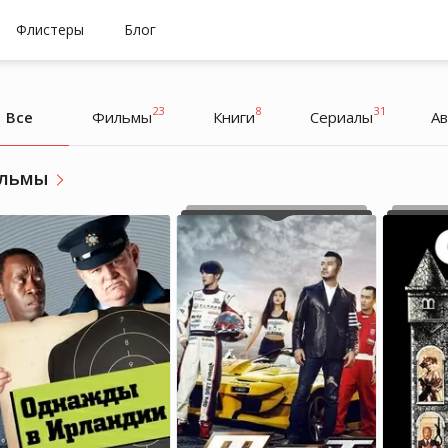
Флистеры
Блог
23
8
31
Все
Фильмы
Книги
Cериалы
А
льмы
Ульяна Улилай
Ульяна Улилай
блогер
блогер