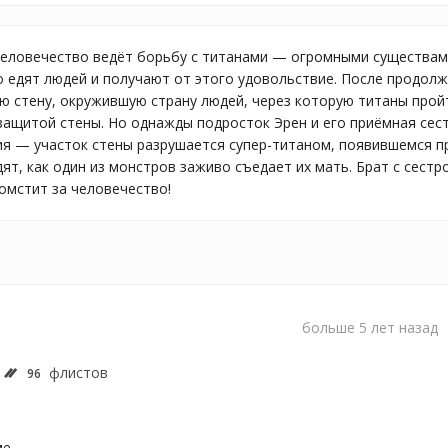
человечество ведёт борьбу с титанами — огромными существа
о едят людей и получают от этого удовольствие. После продол
ю стену, окружившую страну людей, через которую титаны пройти
защитой стены. Но однажды подросток Эрен и его приёмная сес
я — участок стены разрушается супер-титаном, появившемся пр
дят, как один из монстров заживо съедает их мать. Брат с сестр
томстит за человечество!
больше 5 лет назад
флистов
96
ме