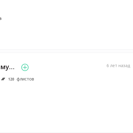
а
Александра Хомутенко
6 лет назад
флистов
120