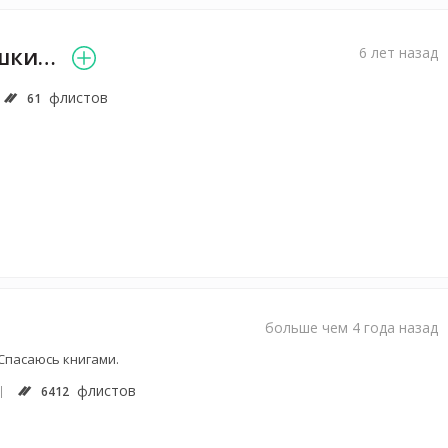
Катюша Краюшкина
6 лет назад
флистов
61
больше чем 4 года назад
 Спасаюсь книгами.
флистов
6412