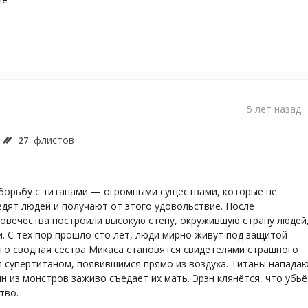
5 лет назад
флистов
27
борьбу с титанами — огромными существами, которые не 
дят людей и получают от этого удовольствие. После 
вечества построили высокую стену, окружившую страну людей,
. С тех пор прошло сто лет, люди мирно живут под защитой 
го сводная сестра Микаса становятся свидетелями страшного 
 супертитаном, появившимся прямо из воздуха. Титаны нападаю
дин из монстров заживо съедает их мать. Эрэн клянётся, что убьёт
тво.