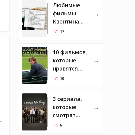
Любимые
фильмы
Квентина
Тарантино
17
10 фильмов,
которые
нравятся
Марку
10
Цукербергу
 
3 сериала,
которые
смотрят
т 
 
Мелинда и
6
Билл