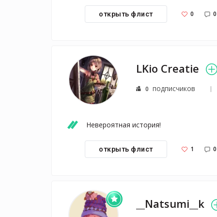
0
0
открыть флист
LKio Creatie
подписчиков
0
Невероятная история!
1
0
открыть флист
__Natsumi__k