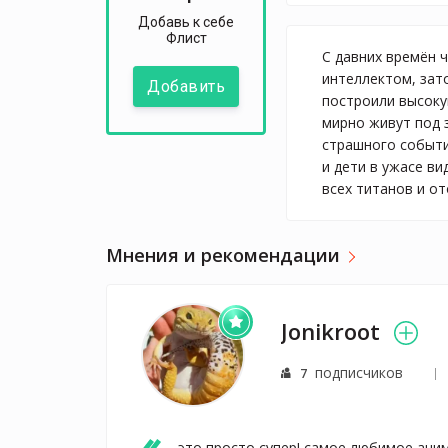
Добавь к себе
Флист
С давних времён 
интеллектом, зат
Добавить
построили высоку
мирно живут под 
страшного событи
и дети в ужасе ви
всех титанов и о
Мнения и рекомендации
Jonikroot
подписчиков
7
это просто супер! самое любимое ани