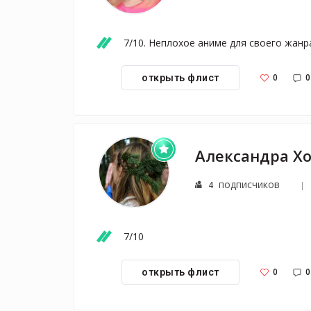
7/10. Неплохое аниме для своего жанр
0
0
открыть флист
подписчиков
4
7/10
0
0
открыть флист