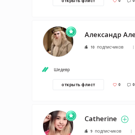
0
0
открыть флист
подписчиков
10
Шедевр
0
0
открыть флист
Catherine
подписчиков
9