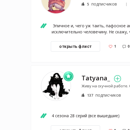
подписчиков
5
 Эпичное и, чего уж таить, пафосное аниме про борьбу людей с гигантами, предпочитающих на обед 
исключительно человечину. Не скажу, 
1
0
открыть флист
Tatyana_
Живу на скучной работе.
подписчиков
137
4 сезона 28 серий (все вышедшие) 