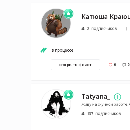
подписчиков
2
в процессе
0
0
открыть флист
Tatyana_
Живу на скучной работе.
подписчиков
137