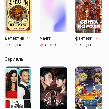
Детектив
манги
фэнтези
0
0
0
0
0
0
Cериалы