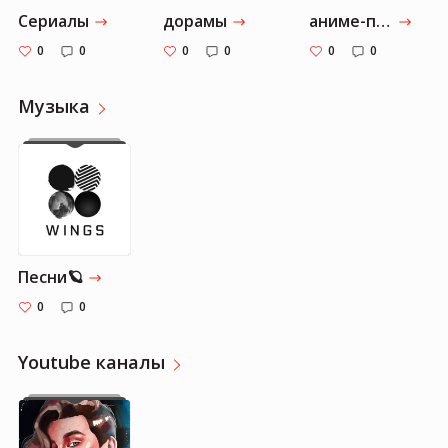
Cериалы
дорамы
аниме-произведения искусства
0
0
0
0
0
0
Музыка
Песни🪐
0
0
Youtube каналы