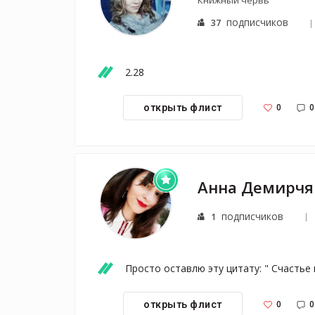
Книжный червь
подписчиков
37
2.28
0
0
открыть флист
Анна Демирчя
подписчиков
1
Просто оставлю эту цитату: " Счастье и
0
0
открыть флист