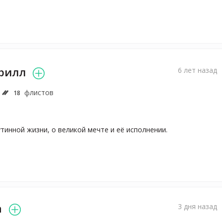
рилл
6 лет назад
флистов
18
тинной жизни, о великой мечте и её исполнении.
а
3 дня назад