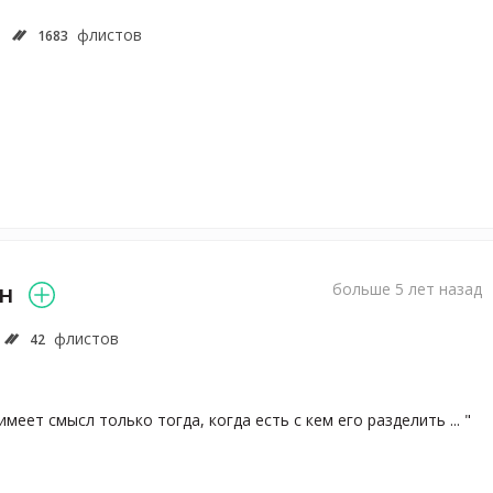
флистов
1683
н
больше 5 лет назад
флистов
42
меет смысл только тогда, когда есть с кем его разделить ... "