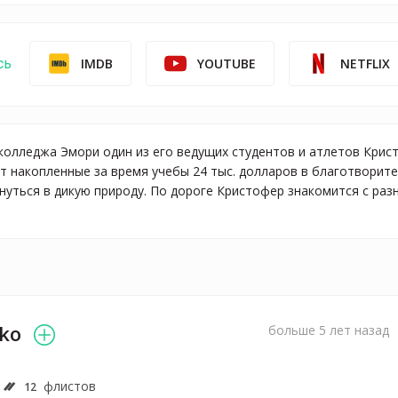
IMDB
YOUTUBE
NETFLIX
сь
колледжа Эмори один из его ведущих студентов и атлетов Крис
т накопленные за время учебы 24 тыс. долларов в благотворит
унуться в дикую природу. По дороге Кристофер знакомится с ра
nko
больше 5 лет назад
флистов
12