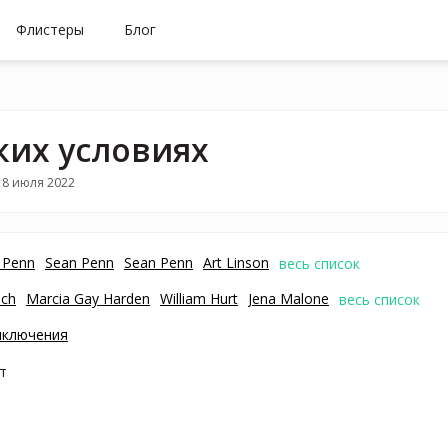
Флистеры
Блог
ких условиях
18 июля 2022
 Penn
Sean Penn
Sean Penn
Art Linson
весь список
sch
Marcia Gay Harden
William Hurt
Jena Malone
весь список
иключения
т