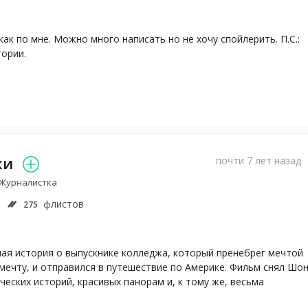
к по мне. Можно много написать но не хочу спойлерить. П.С.: 
тории.
ки
почти 7 лет назад
 Журналистка
флистов
275
ая история о выпускнике колледжа, который пренебрег мечтой 
ечту, и отправился в путешествие по Америке. Фильм снял Шон
еских историй, красивых панорам и, к тому же, весьма 