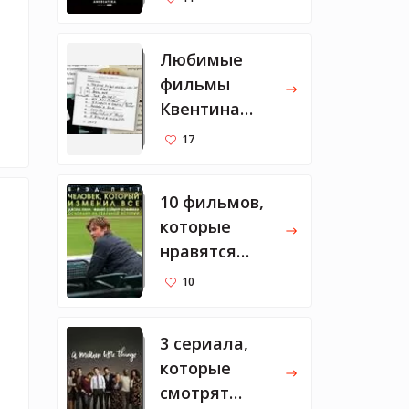
Любимые
фильмы
Квентина
Тарантино
17
10 фильмов,
которые
нравятся
Марку
10
Цукербергу
3 сериала,
 
которые
смотрят