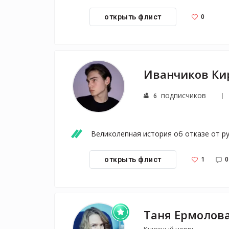
0
открыть флист
Иванчиков Ки
подписчиков
6
Великолепная история об отказе от ру
1
0
открыть флист
Таня Ермолов