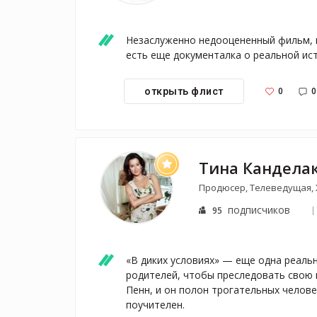
Незаслуженно недооцененный фильм, ка
есть еще документалка о реальной ис
0
0
открыть флист
Тина Кандела
Продюсер, Телеведущая,
подписчиков
95
«В диких условиях» — еще одна реальн
родителей, чтобы преследовать свою м
Пенн, и он полон трогательных человеч
поучителен.