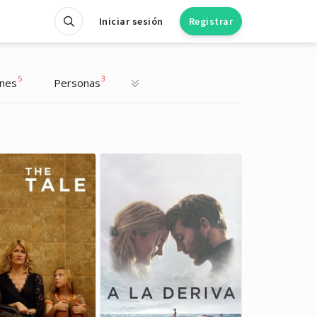
Iniciar sesión
Registrar
5
3
ones
Personas
Nicole Kidman
Nicole Kidman
Actriz
Actriz