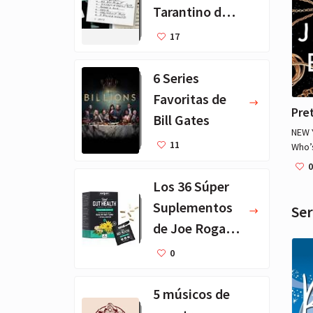
busca
Tarantino de
lugar
Todos los
17
Tiempos
6 Series
Favoritas de
Pre
Bill Gates
NEW 
11
Who’s
socia
0
lifet
Los 36 Súper
wildl
Suplementos
page-
Ser
legac
de Joe Rogan -
New 
Lista
auth
0
ID Bo
Completa
Dyna
Actualizada
5 músicos de
High
Post 