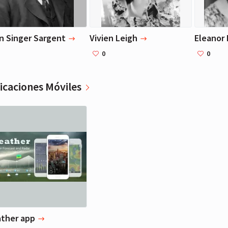
t and destruction they will
revelations, Kimberly
revelations
play.
McCreight's newest novel is a
and in pros
marvel - both a compelling
and origina
n Singer Sargent
Vivien Leigh
Eleanor
mystery and a discerning
deeply sat
exploration of love and marriage.'
love, art, 
0
0
JEAN KWOK, author of
that is unl
SEARCHING FOR SYLVIE LEE'Part
come befor
icaciones Móviles
legal thriller, part domestic
surprising,
suspense, pure page turner, this
emotionally
is a novel that will have you
the mind an
questioning everything you
thought you knew about
Nicole Kidman
marriage.' MARY KUBICA, author
of THE OTHER MRS'Absolutely,
Actriz
positively riveting. I could not put
this down! Kimberly McCreight
has crafted a captivating, thrilling
story that bolts out of the gate at
a breakneck speed and never
misses a step.' TAYLOR JENKINS
ther app
REID, author of DAISY JONES AND