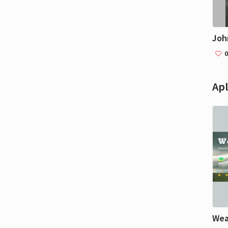
decei
ever 
Joh
0
Apl
Wea