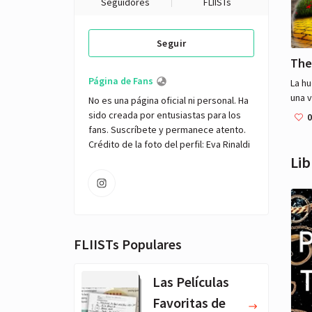
Seguidores
FLIISTs
Seguir
The
Página de Fans
La hu
una v
No es una página oficial ni personal. Ha 
su tí
sido creada por entusiastas para los 
0
Henr
fans. Suscríbete y permanece atento. 
Hunk,
Crédito de la foto del perfil: Eva Rinaldi
seve
Lib
mord
Toto.
orden
apas
Emma 
FLIISTs Populares
y reg
se a
pero
Las Películas
Miss
Favoritas de
lleva