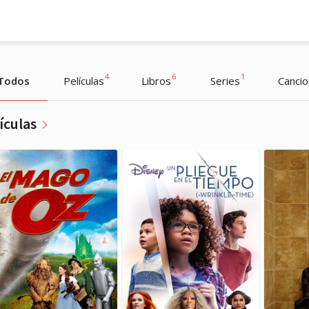
4
6
1
Todos
Películas
Libros
Series
Canci
ículas
Nicole Kidman
Nicole Kidman
Actriz
Actriz