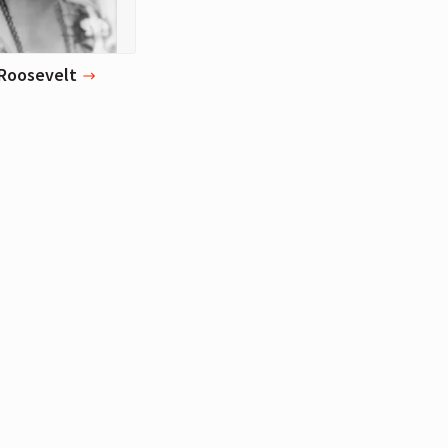
 and multiple threads,
be pulled into the light.
e that is vibrantly alive
l, Groff delivers a
 Roosevelt
isfying novel about
creativity, and power
ike anything that has
e it. Profound,
 propulsive, and
 riveting, it stirs both
d the heart.