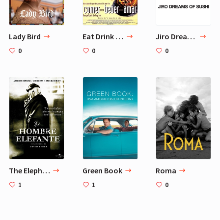
Lady Bird
Eat Drink Man Woman
Jiro Dreams of Sushi
0
0
0
The Elephant Man
Green Book
Roma
1
1
0