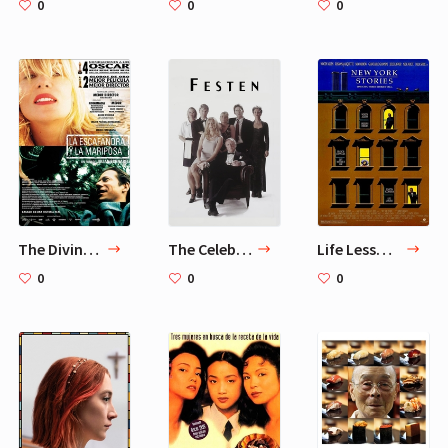
0
0
0
The Diving Bell and the Butterfly
The Celebration
Life Lessons
0
0
0