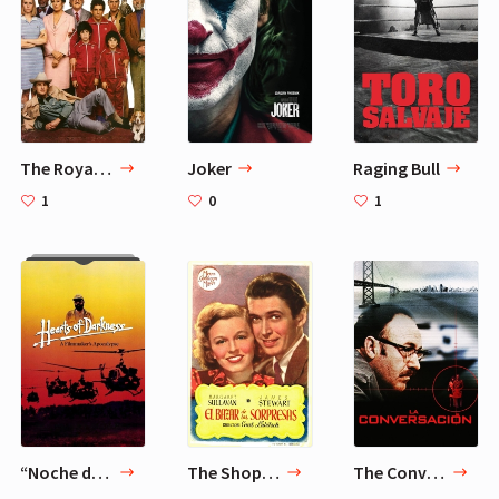
The Royal Tenenbaums
Joker
Raging Bull
1
0
1
“Noche de películas sobre Vietnam” de Bradley Cooper - 3 Películas
The Shop Around the Corner
The Conversation