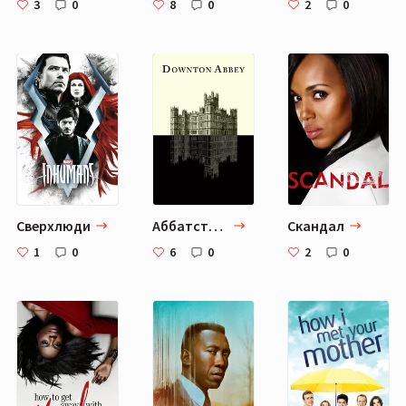
3
0
8
0
2
0
Сверхлюди
Аббатство Даунтон
Скандал
1
0
6
0
2
0