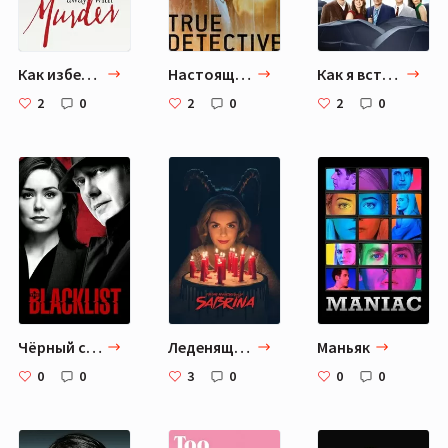
Как избежать наказания за убийство
Настоящий детектив
Как я встретил вашу маму
2
0
2
0
2
0
Чёрный список
Леденящие душу приключения Сабрины
Маньяк
0
0
3
0
0
0