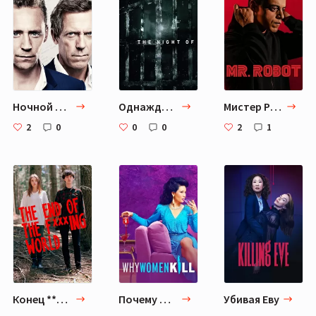
Ночной администратор
Однажды ночью
Мистер Робот
2
0
0
0
2
1
Конец ***го мира
Почему женщины убивают
Убивая Еву