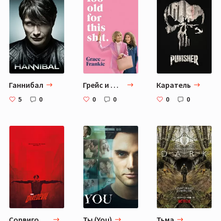
Ганнибал
Грейс и Фрэнки
Каратель
5
0
0
0
0
0
Сорвиголова
Ты (You)
Тьма