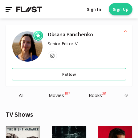
Sign In
Sign Up
Oksana Panchenko
Senior Editor //
Follow
187
38
All
Movies
Books
TV Shows