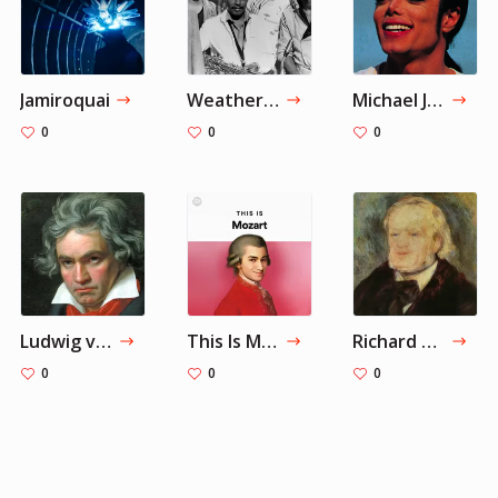
Jamiroquai
Weather Report
Michael Jackson
0
0
0
Ludwig van Beethoven
This Is Mozart
Richard Wagner
0
0
0