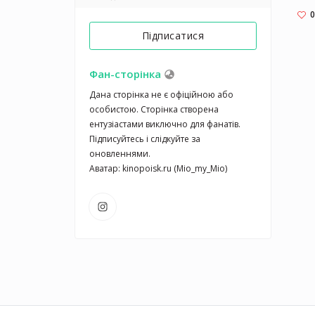
адми
0
Мцхе
Підписатися
неск
Тбил
7940
Фан-сторінка
из д
Дана сторінка не є офіційною або 
в V в
особистою. Сторінка створена 
ентузіастами виключно для фанатів. 
Підписуйтесь і слідкуйте за 
оновленнями.

Аватар: kinopoisk.ru (Mio_my_Mio)