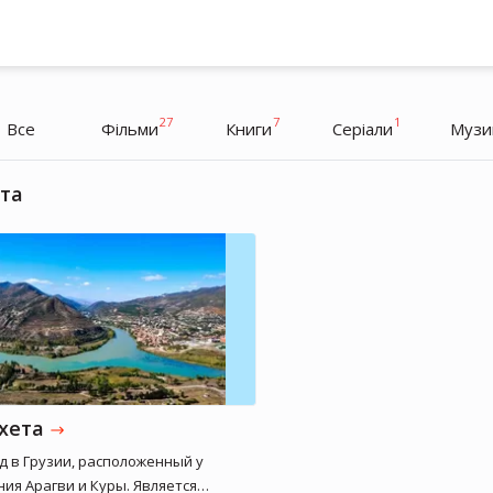
27
7
1
Все
Фільми
Книги
Серіали
Музи
ста
Резо Гігінеішвілі
Режисер, Продюсер, Сценарист
хета
д в Грузии, расположенный у
ния Арагви и Куры. Является