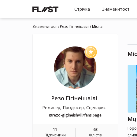
Стрічка
Знаменитості
Знаменитості
Резо Гігінеішвілі
Міста
Мі
Резо Гігінеішвілі
Режисер, Продюсер, Сценарист
@rezo-gigineishvili/fans.page
Мц
Горо
11
63
слия
Підписники
Флістів