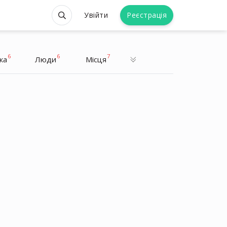
Увійти
Реєстрація
6
6
7
ка
Люди
Місця