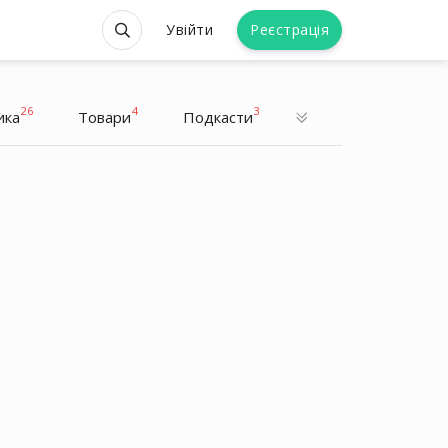
Увійти
Реєстрація
26
4
3
ика
Товари
Подкасти