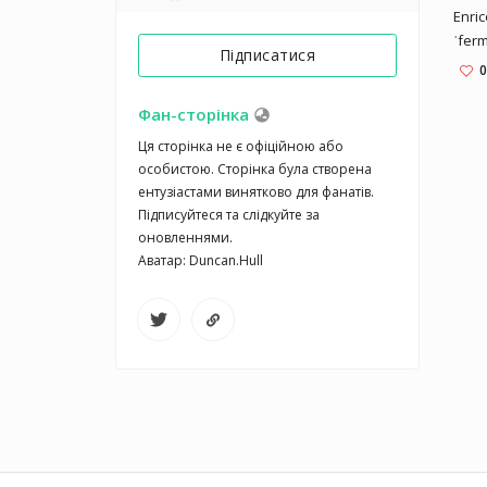
Enric
ˈferm
Підписатися
Nove
0
(late
physi
Фан-сторінка
world
Ця сторінка не є офіційною або 
Chic
особистою. Сторінка була створена 
calle
ентузіастами винятково для фанатів. 
nucl
Підписуйтеся та слідкуйте за 
"arch
оновленнями.

[2] 
Аватар: Duncan.Hull
physi
theor
expe
awar
Physi
radio
bomb
disc
eleme