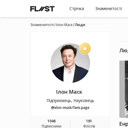
Стрічка
Знаменитості
Знаменитості
Ілон Маск
Люди
Лю
Ілон Маск
Підприємець, Науковець
@elon-musk/fans.page
1048
181
Енр
Підписники
Флістів