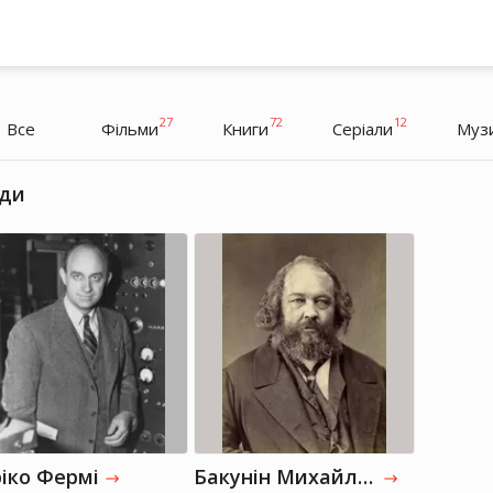
27
72
12
Все
Фільми
Книги
Серіали
Муз
ди
Ілон Маск
Ілон Маск
Підприємець, Науковець
Підприємець, Науковець
іко Фермі
Бакунін Михайло Олександрович