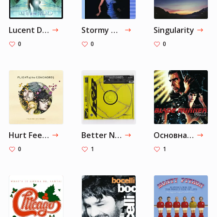
Lucent Dossier Experience
Stormy Weather (From "Cotton Club Parade")
Singularity
0
0
0
Hurt Feelings
Better Now
Основна тема із "Того, що біжить по лезу"
0
1
1