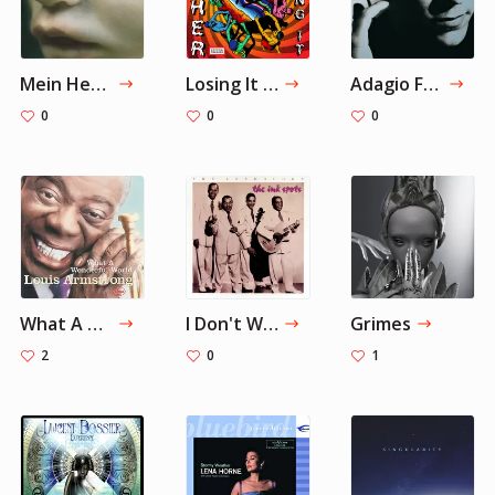
Mein Herz brennt — Rammstein
Losing It — FISHER
Adagio For Strings — Tiësto
0
0
0
What A Wonderful World - Single Version — Louis Armstrong
I Don't Want To Set The World On Fire — The Ink Spots
Grimes
2
0
1