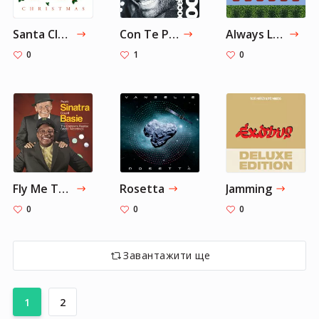
Santa Claus Is Coming to Town
Con Te Partirò
Always Look On The Bright Side Of Life
0
1
0
Fly Me To The Moon
Rosetta
Jamming
0
0
0
Завантажити ще
1
2