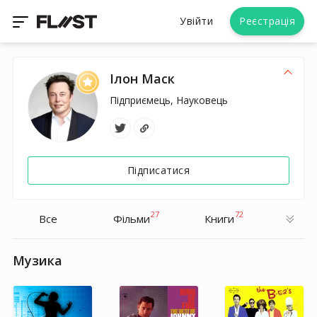
Увійти
Реєстрація
Ілон Маск
Підприємець, Науковець
Підписатися
27
72
Все
Фільми
Книги
Музика