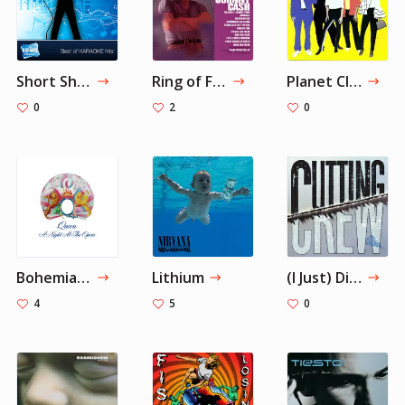
Short Shorts (Originally Performed by the Royal Teens) [Karaoke Version] — The Karaoke Channel
Ring of Fire — Johnny Cash
Planet Claire — The B-52's
0
2
0
Bohemian Rhapsody - Remastered 2011 — Queen
Lithium
(I Just) Died In Your Arms — Cutting Crew
4
5
0