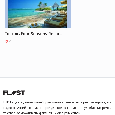
Готель Four Seasons Resort Maldives At Landaa Giraavaru
0
FLIIST - це соціальна платформа-каталог інтересів та рекомендацій, яка
надає зручний інструментарій для колекціонування улюблених речей
та створює можливість ділитися ними з усім світом.