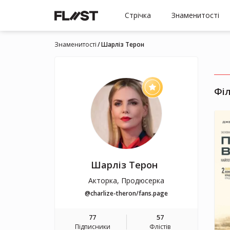
Стрічка
Знаменитості
Знаменитості
Шарліз Терон
Фі
Шарліз Терон
Акторка, Продюсерка
@charlize-theron/fans.page
77
57
Підписники
Флістів