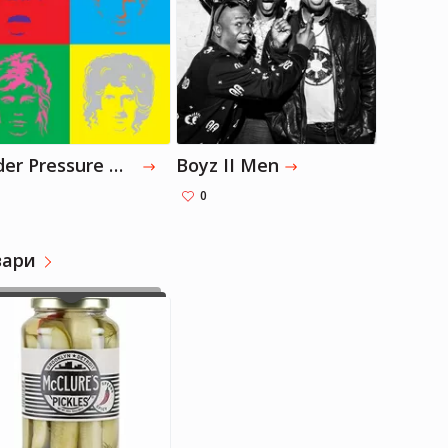
Шарліз Терон
Шарліз Терон
how to step outside of their
Акторка, Продюсерка
Акторка, Продюсерка
comfort zones.
Under Pressure — Queen, David Bowie
Boyz II Men
0
вари
Шарліз Терон
Акторка, Продюсерка