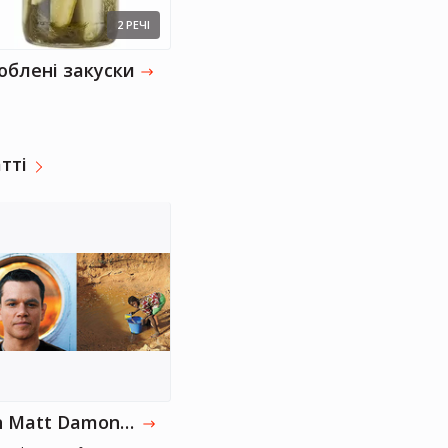
2 РЕЧІ
юблені закуски
тті
Шарліз Терон
Акторка, Продюсерка
Can Matt Damon Bring Clean Water To Africa?