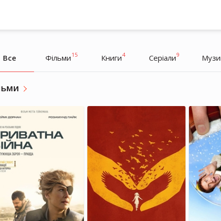
15
4
9
Все
Фільми
Книги
Серіали
Музи
льми
Шарліз Терон
Шарліз Терон
Акторка, Продюсерка
Акторка, Продюсерка