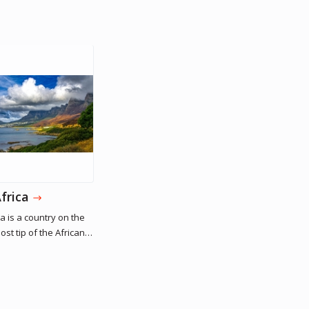
 central
 is known
ion efforts.
Шарліз Терон
Акторка, Продюсерка
frica
a is a country on the
st tip of the African
 marked by several
cosystems.