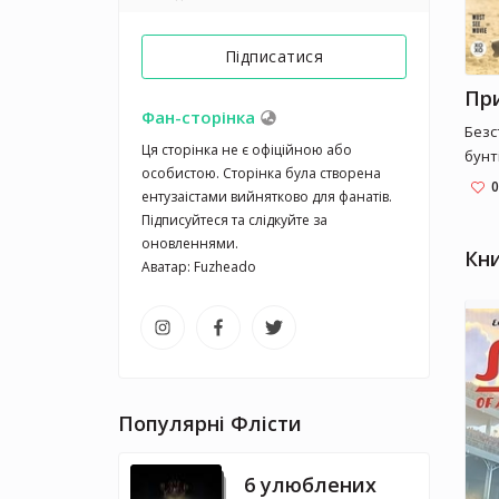
Підписатися
При
Фан-сторінка
Безс
Ця сторінка не є офіційною або 
бунт
особистою. Сторінка була створена 
найв
0
ентузаістами вийнятково для фанатів. 
коре
Підписуйтеся та слідкуйте за 
напо
оновленнями.

задо
Кн
Аватар: Fuzheado
дати
її з
пере
конф
Вона
диви
Популярні Флісти
Але 
мают
якщо
6 улюблених