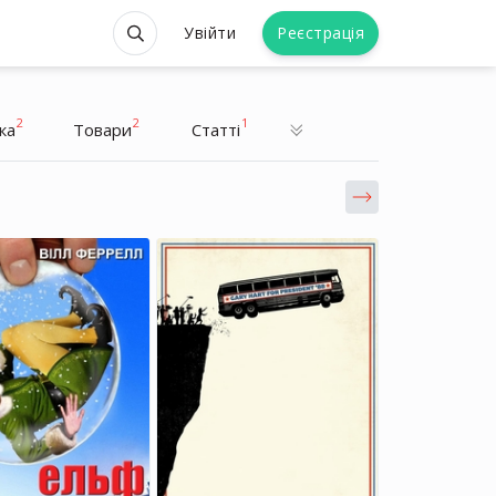
Увійти
Реєстрація
2
2
1
ка
Товари
Статті
Шарліз Терон
Шарліз Терон
Акторка, Продюсерка
Акторка, Продюсерка