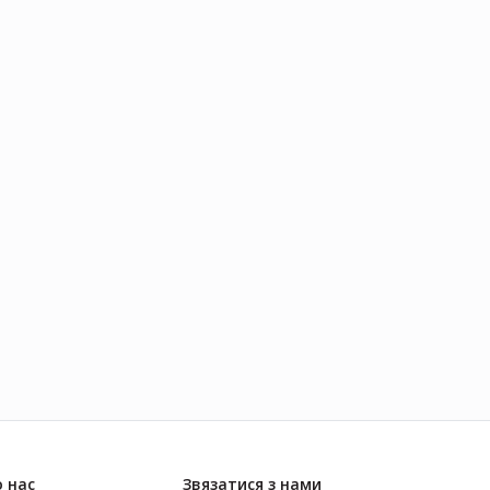
 нас
Звязатися з нами