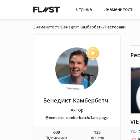
Стрічка
Знаменитості
Знаменитості
Бенедикт Камбербетч
Ресторани
Ре
Бенедикт Камбербетч
Актор
@benedict-cumberbatch/fans.page
VIE
VIET
609
135
Підписники
Флістів
0