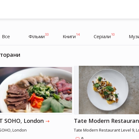
33
14
10
Все
Фільми
Книги
Серіали
Муз
сторани
Бенедикт Камбербетч
Актор
Актор
T SOHO, London
 SOHO, London
Tate Modern Restaurant Level 9, 
0