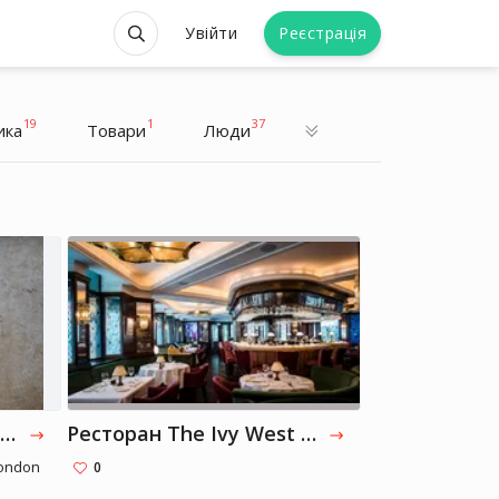
Увійти
Реєстрація
19
1
37
ика
Товари
Люди
Бенедикт Камбербетч
Бенедикт Камбербетч
Актор
Tate Modern Restaurant Level 9, London
Ресторан The Ivy West Street, London
London
0