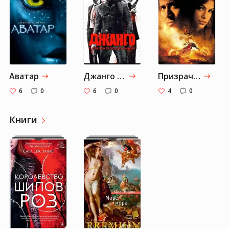
Аватар
Джанго освобождённый
Призрачный гонщик
6
0
6
0
4
0
Книги