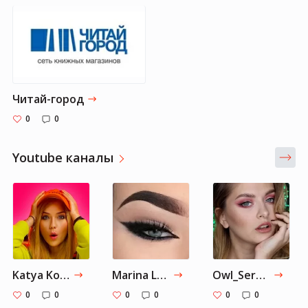
Читай-город
0
0
Youtube каналы
Katya Konasova
Marina Luxious
Owl_SerenaMUA
0
0
0
0
0
0