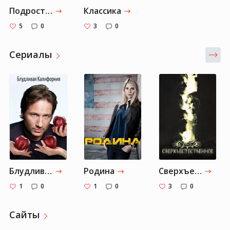
Подростковое фэнтези
Классика
5
0
3
0
Cериалы
Блудливая Калифорния
Родина
Сверхъестественное
1
0
1
0
3
0
Сайты