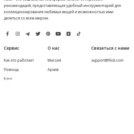
рекомендаций, предоставляющая удобный инструментарий для
коллекционирования любимых вещей и возможностью ими
делиться со всем миром.
Сервис
О нас
Связаться с нами
Как это работает
Миссия
support@fliist.com
Помощь
Архив
Блог
Amazon Disclaimer
FLIIST.COM © 2019-2026
Отказ от ответственности
Все права защищены
Политика Конфиденциальности
Условия Соглашения