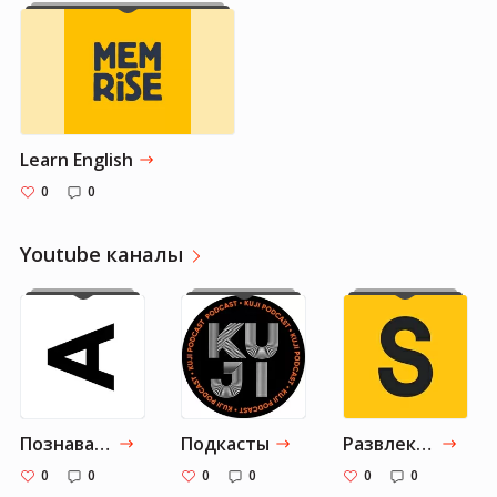
Learn English
0
0
Youtube каналы
Познавательный контент, новости и интервью
Подкасты
Развлекательный контент
0
0
0
0
0
0