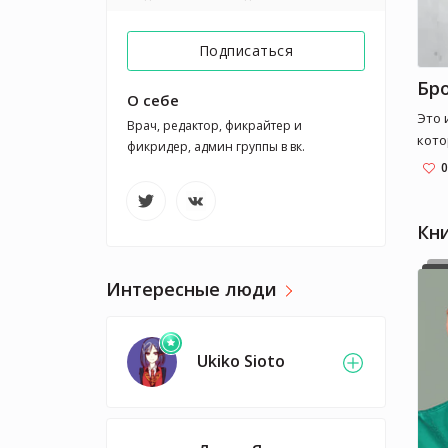
Подписаться
Бро
О себе
Это 
Врач, редактор, фикрайтер и 
кото
фикридер, админ группы в вк. 
конс
0
лени
кото
поэт
Кн
Росс
стра
Интересные люди
его 
пони
Алек
Ukiko Sioto
совр
на м
жил 
доше