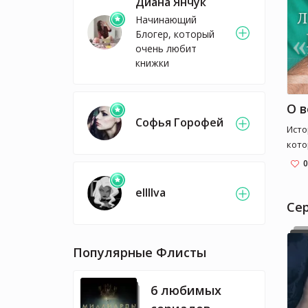
латы
Диана Янчук
клас
Начинающий
Блогер, который
очень любит
книжки
О 
Софья Горофей
Исто
кото
0
ellllva
Cе
Популярные Флисты
6 любимых