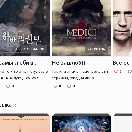
5 СЕРИАЛОВ
2 СЕРИАЛА
Дорамы любимые
Не зашло((((
ко то, что откликнулось в
Так или иначе я смотрела эти
0
це. Каждую дораму я
сериалы, ожидая явно
но через себя пропустила
большего...
0
0
0
зыка