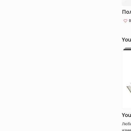
0
Yo
Люби
изме