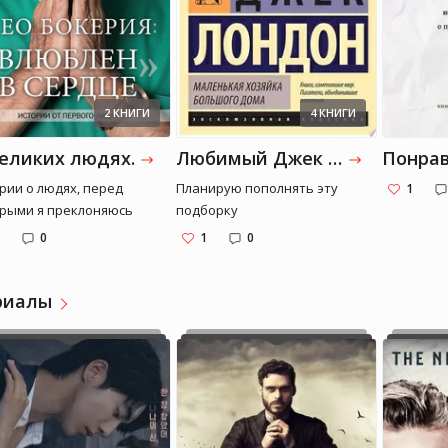
ни. То есть, стал
сиком при жизни.
2 КНИГИ
4 КНИГИ
великих людях.
Любимый Джек Лондон
Понра
рии о людях, перед
Планирую пополнять эту
1
рыми я преклоняюсь
подборку
0
1
0
риалы
Valerya_ya
Valerya_ya
Медицина, литература
Медицина, литература