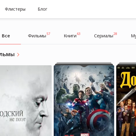
Флистеры
Блог
57
63
28
Все
Фильмы
Книги
Cериалы
М
льмы
Valerya_ya
Valerya_ya
Медицина, литература
Медицина, литература