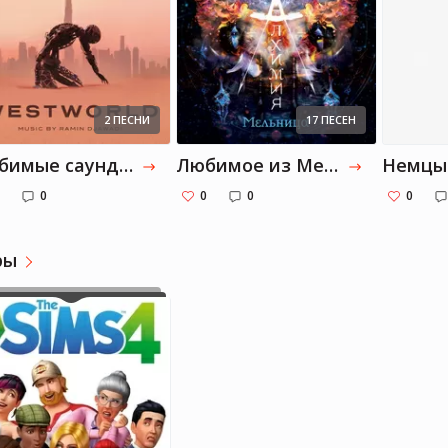
Valerya_ya
Valerya_ya
Медицина, литература
Медицина, литература
2 ПЕСНИ
17 ПЕСЕН
Любимые саундтреки
Любимое из Мельницы
0
0
0
0
ры
Valerya_ya
Медицина, литература