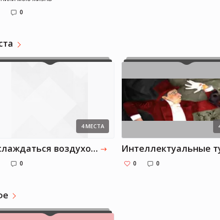
0
ста
Valerya_ya
Valerya_ya
Медицина, литература
4 МЕСТА
Наслаждаться воздухом.
0
0
0
фе