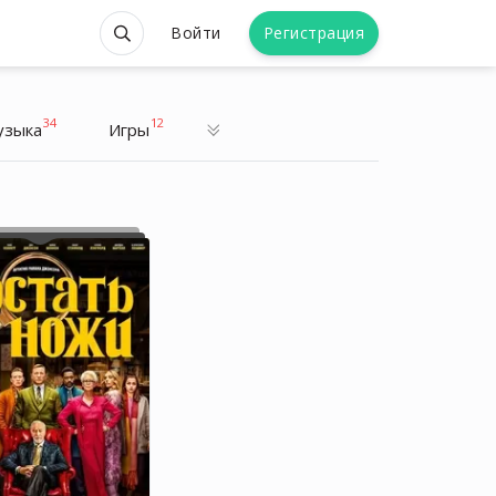
Войти
Регистрация
34
12
узыка
Игры
Valerya_ya
Медицина, литература