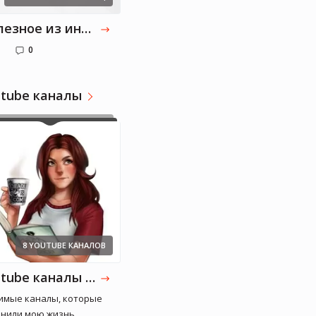
Полезное из инсты
0
utube каналы
Valerya_ya
Медицина, литература
8 YOUTUBE КАНАЛОВ
Youtube каналы от Valerya_ya: Часть 1
мые каналы, которые
нили мою жизнь