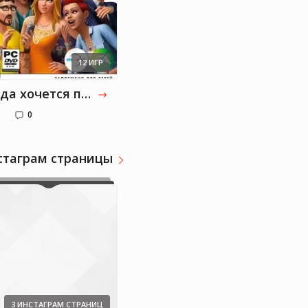
12 ИГР
Когда хочется потупить в комп - я выбираю игры!
0
стаграм страницы
Valerya_ya
Медицина, литература
3 ИНСТАГРАМ СТРАНИЦ