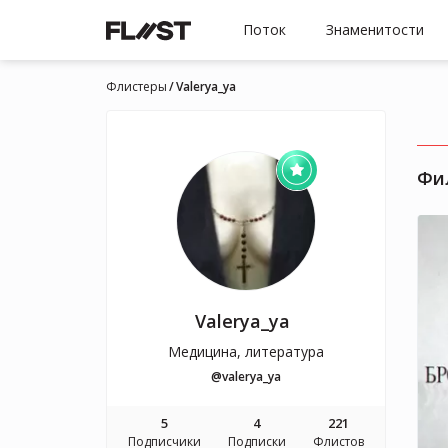
Поток
Знаменитости
Флистеры
Valerya_ya
Фи
Valerya_ya
Медицина, литература
@valerya_ya
5
4
221
Подписчики
Подписки
Флистов