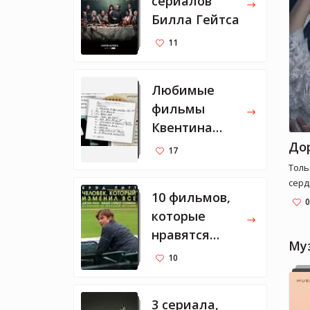
сериалов
Билла Гейтса
11
Любимые
фильмы
Квентина
Тарантино
17
Толь
серд
10 фильмов,
слов
0
которые
нравятся
Му
Марку
10
Цукербергу
3 сериала,