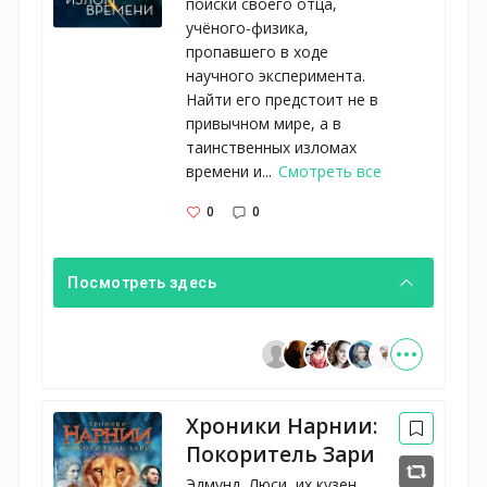
поиски своего отца,
учёного-физика,
пропавшего в ходе
научного эксперимента.
Найти его предстоит не в
привычном мире, а в
таинственных изломах
времени и...
Смотреть все
0
0
Посмотреть здесь
Хроники Нарнии:
Покоритель Зари
Эдмунд, Люси, их кузен