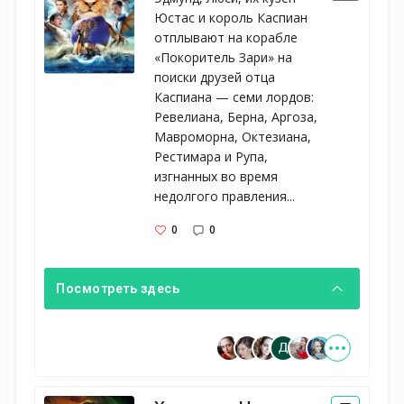
Юстас и король Каспиан
отплывают на корабле
«Покоритель Зари» на
поиски друзей отца
Каспиана — семи лордов:
Ревелиана, Берна, Аргоза,
Мавроморна, Октезиана,
Рестимара и Рупа,
изгнанных во время
недолгого правления...
0
0
Посмотреть здесь