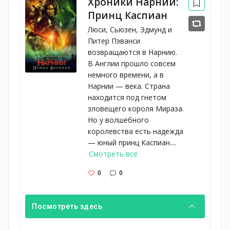
Хроники Нарнии:
Принц Каспиан
Люси, Сьюзен, Эдмунд и
Питер Пэванси
возвращаются в Нарнию.
В Англии прошло совсем
немного времени, а в
Нарнии — века. Страна
находится под гнетом
зловещего короля Мираза.
Но у волшебного
королевства есть надежда
— юный принц Каспиан....
Смотреть все
0
0
Посмотреть здесь