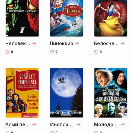
Человек-паук
Пиноккио
Белоснежка
0
2
0
Алый первоцвет
Инопланетянин
Молодой Франкенштейн
0
0
0