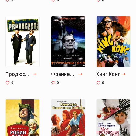
Продюсеры
Франкенштейн
Кинг Конг
0
0
0