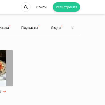
Войти
Регистрация
8
1
3
узыка
Подкасты
Люди
с
Актер, Предприниматель
к