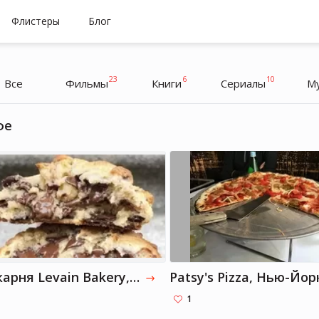
Флистеры
Блог
23
6
10
Все
Фильмы
Книги
Cериалы
М
фе
Райан Рейнольдс
Райан Рейнольд
Актер, Предприниматель
Пекарня Levain Bakery, Нью-Йорк
Patsy's Pizza, Нью-Йор
1