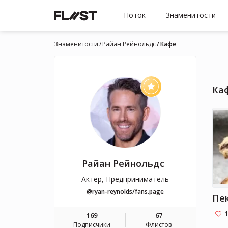
Поток
Знаменитости
Знаменитости
Райан Рейнольдс
Кафе
Ка
Райан Рейнольдс
Актер, Предприниматель
@ryan-reynolds/fans.page
1
169
67
Подписчики
Флистов