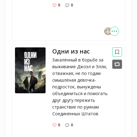
0
0
Одни из нас
Закалённый в борьбе за 
выживание Джоэл и Элли, 
отважная, не по годам 
смышлёная девочка-
подросток, вынуждены 
объединиться и помогать 
друг другу пережить 
странствие по руинам 
Соединённых Штатов.
0
0