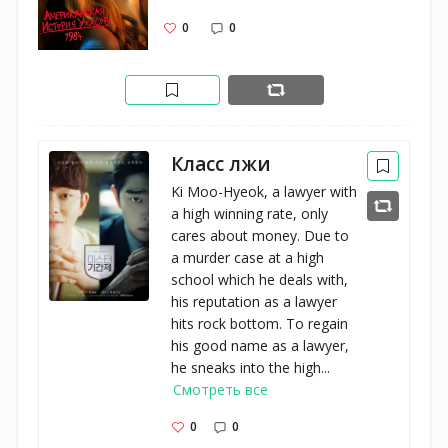
0
0
Класс лжи
Ki Moo-Hyeok, a lawyer with
a high winning rate, only
cares about money. Due to
a murder case at a high
school which he deals with,
his reputation as a lawyer
hits rock bottom. To regain
his good name as a lawyer,
he sneaks into the high...
Смотреть все
0
0