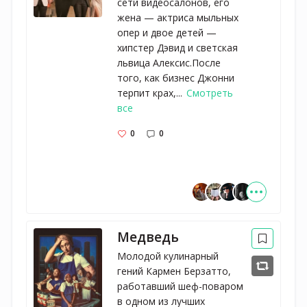
сети видеосалонов, его
жена — актриса мыльных
опер и двое детей —
хипстер Дэвид и светская
львица Алексис.После
того, как бизнес Джонни
терпит крах,...
Смотреть
все
0
0
Медведь
Молодой кулинарный
гений Кармен Берзатто,
работавший шеф-поваром
в одном из лучших