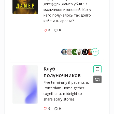
Джеффри Дамер убил 17 
мальчиков и юношей. Как у 
него получалось так долго 
избегать ареста?
0
0
Клуб
полуночников
Five terminally ill patients at 
Rotterdam Home gather 
together at midnight to 
share scary stories.
0
0