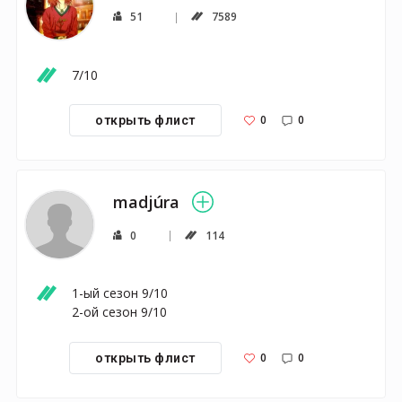
51
7589
7/10
0
0
открыть флист
madjúra
0
114
1-ый сезон 9/10

2-ой сезон 9/10
0
0
открыть флист