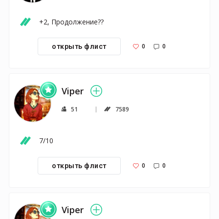
+2, Продолжение??
0
0
открыть флист
Viper
51
7589
7/10
0
0
открыть флист
Viper