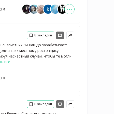
0
В закладки
ненавистник Ли Кан До зарабатывает
адолжавших местному ростовщику.
ируя несчастный случай, чтобы те могли
ть все
0
В закладки
ры Буриме. Суть игры - игроки к