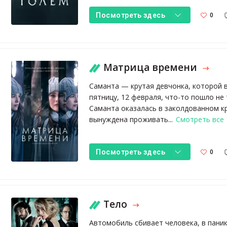
0
Посмотреть здесь
Матрица времени
Саманта — крутая девчонка, которой вс
пятницу, 12 февраля, что-то пошло не т
Саманта оказалась в заколдованном кр
вынуждена проживать...
Смотреть все
0
Посмотреть здесь
Тело
Автомобиль сбивает человека, в паник