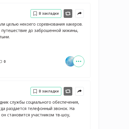
В закладки
али целью некоего соревнования хакеров. 
 путешествие до заброшенной хижины, 
тыни.
0
В закладки
дник службы социального обеспечения,
огда раздается телефонный звонок. На
 он становится участником тв-шоу,