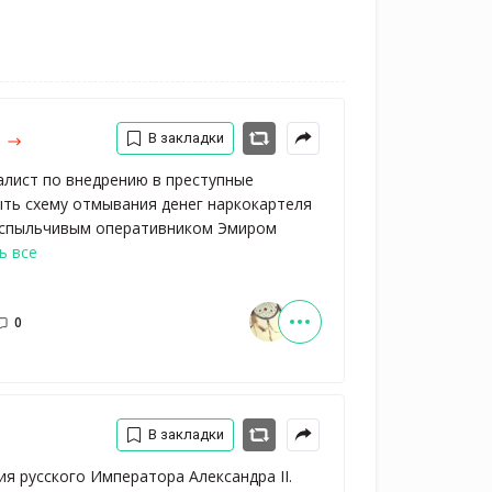
м
В закладки
алист по внедрению в преступные
ыть схему отмывания денег наркокартеля
 вспыльчивым оперативником Эмиром
ь все
0
В закладки
я русского Императора Александра II.