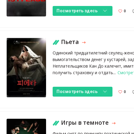
0
Посмотреть здесь
Пьета
Одинокий тридцатилетний сеулец-жено
вымогательством денег у кустарей, з
Неплательщиков Кан До калечит, имит
получить страховку и отдать...
Смотре
0
Посмотреть здесь
Игры в темноте
Фильм снят по принципу поэтической иг