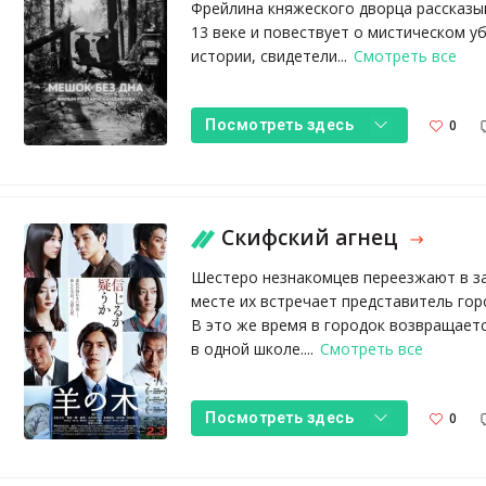
Фрейлина княжеского дворца рассказыв
13 веке и повествует о мистическом у
истории, свидетели...
Смотреть все
0
Посмотреть здесь
Скифский агнец
Шестеро незнакомцев переезжают в з
месте их встречает представитель гор
В это же время в городок возвращаетс
в одной школе....
Смотреть все
0
Посмотреть здесь