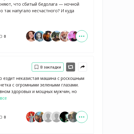
сняют, что сбитый бедолага — ночной
о так напугало несчастного? И куда
0
В закладки
го ездит неказистая машина с роскошным
нетка с огромными зелеными глазами.
овном здоровых и мощных мужчин, но
все
0