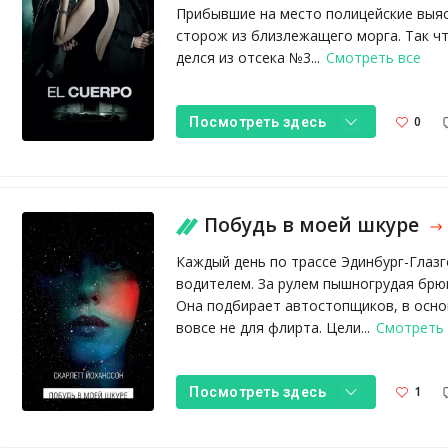
Прибывшие на место полицейские выя
сторож из близлежащего морга. Так чт
делся из отсека №3...
Смотреть все
0
Посмотреть здесь
Побудь в моей шкуре
Каждый день по трассе Эдинбург-Глаз
водителем. За рулем пышногрудая брю
Она подбирает автостопщиков, в осн
вовсе не для флирта. Цели...
Смотреть 
1
Посмотреть здесь