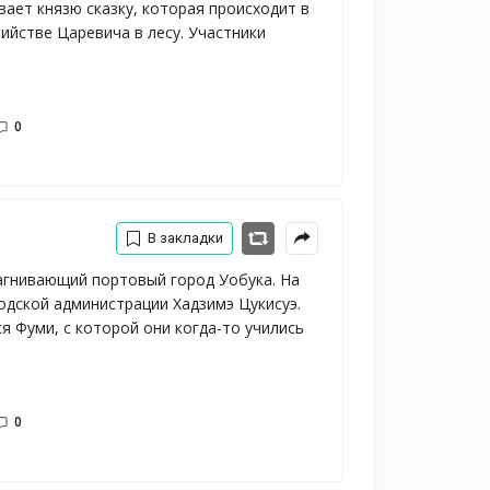
ает князю сказку, которая происходит в
бийстве Царевича в лесу. Участники
0
В закладки
агнивающий портовый город Уобука. На
одской администрации Хадзимэ Цукисуэ.
я Фуми, с которой они когда-то учились
0