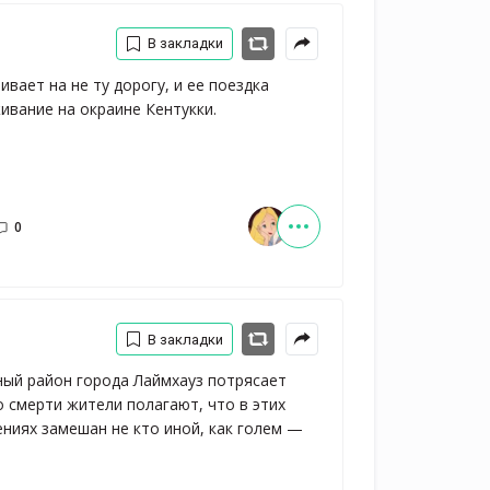
В закладки
ает на не ту дорогу, и ее поездка 
ивание на окраине Кентукки.
0
В закладки
ный район города Лаймхауз потрясает
о смерти жители полагают, что в этих
ниях замешан не кто иной, как голем —