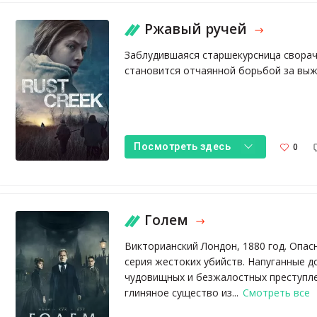
Ржавый ручей
Заблудившаяся старшекурсница сворачив
становится отчаянной борьбой за выж
0
Посмотреть здесь
Голем
Викторианский Лондон, 1880 год. Опас
серия жестоких убийств. Напуганные д
чудовищных и безжалостных преступле
глиняное существо из...
Смотреть все