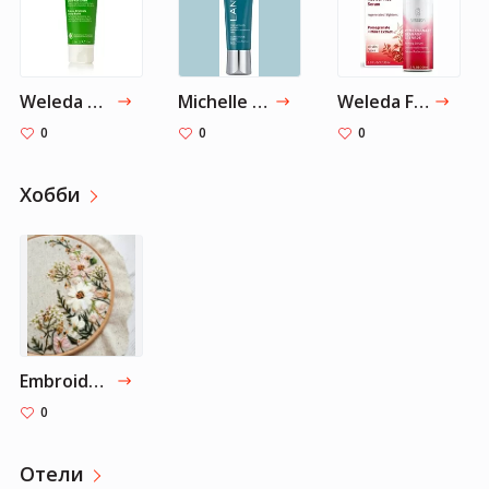
Weleda Skin Food Original Ultra-Rich Body Cream, 2.5 Fl Oz
Michelle Williams Beauty Secrets - 5 Products
Weleda Firming Serum Pomegranate - 1 Fl Oz
0
0
0
Хобби
Embroidery
0
Отели