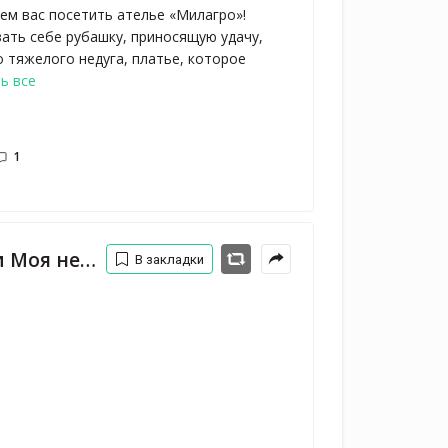
ем вас посетить ателье «Милагро»!
зать себе рубашку, приносящую удачу,
 тяжелого недуга, платье, которое
ь все
1
орная княжна
В закладки