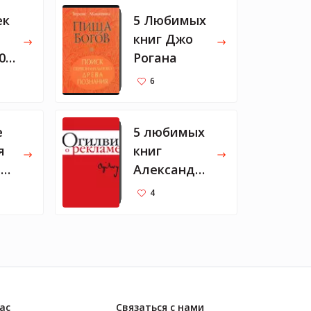
ек
5 Любимых
книг Джо
0
Рогана
ду
6
г
е
5 любимых
я
книг
тви
Александр
ы
4
ы
Митрошин
ой, чтобы
научиться
круто
писать
ас
Связаться с нами