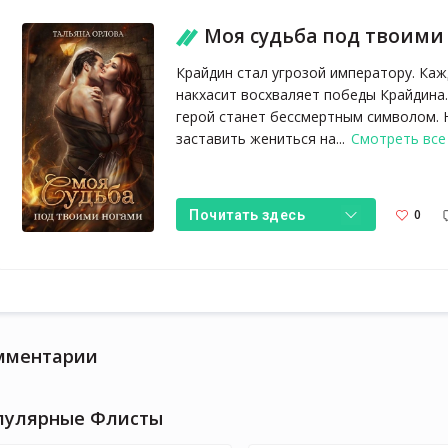
Моя судьба под твоим
Крайдин стал угрозой императору. Ка
накхасит восхваляет победы Крайдина.
герой станет бессмертным символом. 
заставить жениться на...
Смотреть все
0
Почитать здесь
мментарии
пулярные Флисты