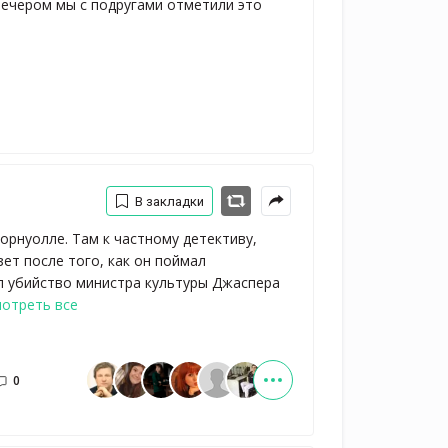
вечером мы с подругами отметили это 
В закладки
орнуолле. Там к частному детективу,
ет после того, как он поймал
л убийство министра культуры Джаспера
отреть все
0