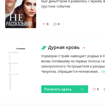
был день!Утром я развелась с мужем, 
грустное событие.
0
0
Дурная кровь
Корморан Страйк навещает родных в К
вновь попавшему на первые полосы газ
Шеклуэллского Потрошителя и раскры
Чизуэлла, обращается незнакомая...
См
0
Почитать здесь