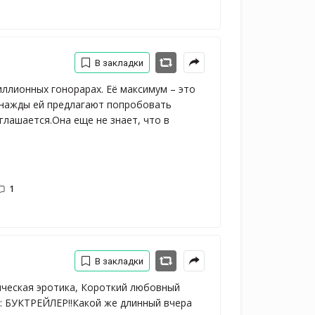
В закладки
иллионных гонорарах. Её максимум – это
днажды ей предлагают попробовать
глашается.Она еще не знает, что в
1
В закладки
ическая эротика, Короткий любовный 
: БУКТРЕЙЛЕР!!Какой же длинный вчера 