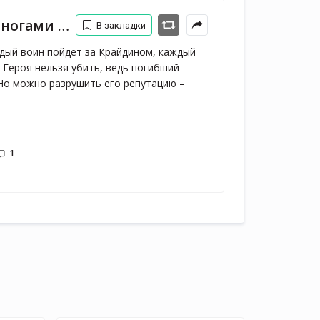
и ногами
В закладки
ждый воин пойдет за Крайдином, каждый
 Героя нельзя убить, ведь погибший
Но можно разрушить его репутацию –
1