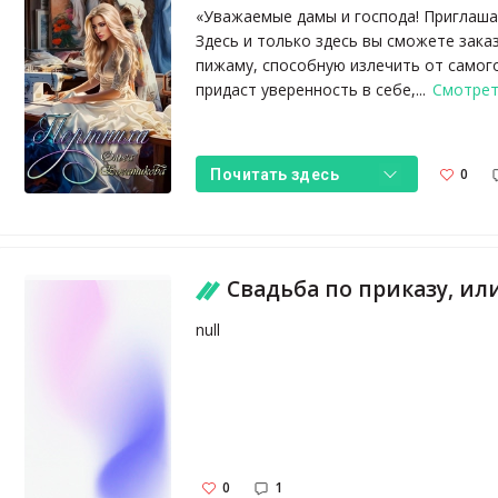
«Уважаемые дамы и господа! Приглаша
Здесь и только здесь вы сможете зака
пижаму, способную излечить от самого
придаст уверенность в себе,...
Смотрет
0
Почитать здесь
Свадьба по приказу, или Моя непок
null
0
1