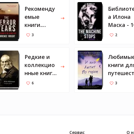
Рекоменду
Библиот
емые
а Илона
книги.
Маска - 1
Часть 1
рекомен
3
2
емых кни
Редкие и
Любимы
коллекцио
книги дл
нные книги
путешес
Сильвестра
я от
6
3
Сталлоне
Светлан
Лободы
Сервис
О н