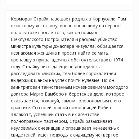
Корморан Страйк навещает родных в Корнуолле. Там
к частному детективу, вновь попавшему на первые
полосы газет после того, как он поймал
Шеклуэллского Потрошителя и раскрыл убийство
министра культуры Джаспера Чизуэлла, обращается
незнакомая женщина и просит найти ее мать,
пропавшую при загадочных обстоятельствах в 1974
году. Страйку никогда еще не доводилось
расследовать «висяки», тем более сорокалетней
выдержки; шансы на успех почти нулевые. Но он
заинтригован таинственным исчезновением молодого
доктора Марго Бамборо и берется за дело, которое
оказывается, пожалуй, самым головоломным в его
практике. Со своей верной помощницей Робин
Эллакотт, успевшей стать в их агентстве
полноправным партнером, Страйк разыскивает
неуловимых очевидцев и опрашивает ненадежных
свидетелей, ищет подходы к сидящему четвертое