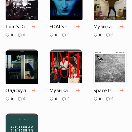
Tom's Diner (Cover) - AnnenMayKantereit x Giant Rooks
FOALS - Exits [Official Music Video]
Музыка от Maria-vorotnieva: Часть 4
0
0
0
0
0
0
Олдскул, который всегда в сердечке
Музыка от Maria-vorotnieva: Часть 2
Space Is Only Noise If You Can See — Nicolas Jaar
0
0
0
0
0
0