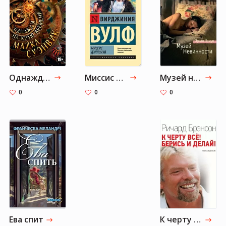
Однажды на краю времени
Миссис Дэллоуэй
Музей невинности
0
0
0
Ева спит
К черту все! Берись и делай!