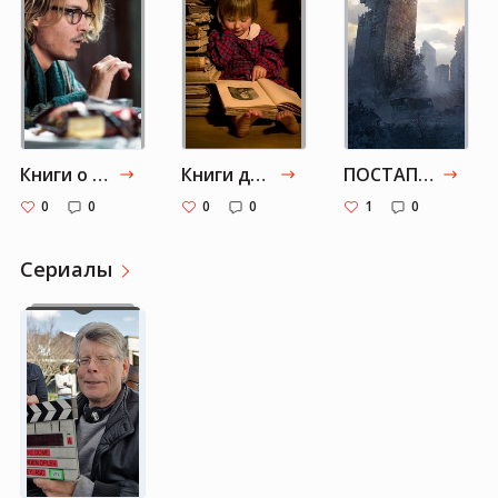
Книги о писателях
Книги для начинающих читателей
ПОСТАПОКАЛИПСИС
0
0
0
0
1
0
Cериалы