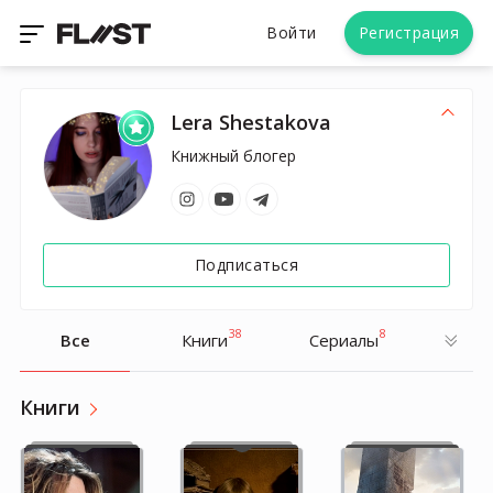
Войти
Регистрация
Lera Shestakova
Книжный блогер
Подписаться
38
8
Все
Книги
Cериалы
Книги