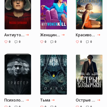
Антиутопия
Женщины-убийцы
Красивое прошлое
0
0
0
0
0
0
Психологические
Тьма
Острые козырьки
0
0
0
0
0
0