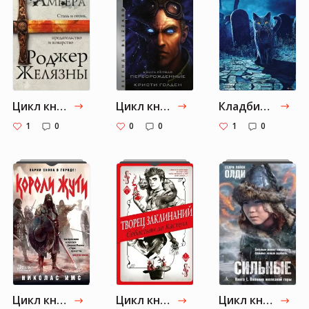
Цикл книг «Хроники Амбера»
Цикл книг «Сага о Темных Тамплиерах»
Кладбище домашних животных
1
0
0
0
1
0
Цикл книг «Сага»
Цикл книг «Творец Заклинаний»
Цикл книг «Сильные»