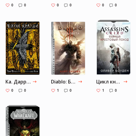
0
0
0
0
0
0
Ка. Дарр Дубраули в руинах Имра
Diablo: Буря света
Цикл книг «Assassin’s Creed»
0
0
1
0
1
0