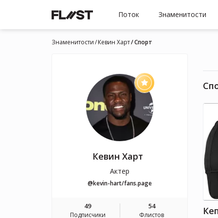
Поток
Знаменитости
Знаменитости
Кевин Харт
Спорт
Сп
Кевин Харт
Актер
@kevin-hart/fans.page
49
54
Подписчики
Флистов