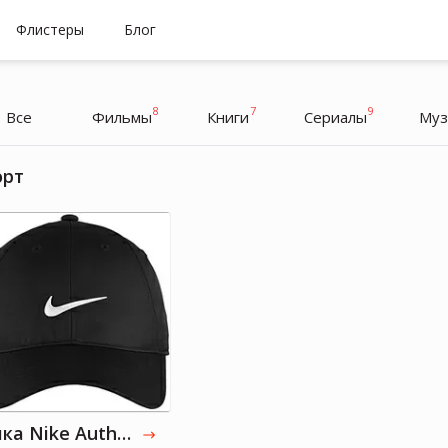
Флистеры
Блог
8
7
9
Все
Фильмы
Книги
Cериалы
Муз
орт
Кевин Харт
Актер
Кепка Nike Authentic Dri-FIT