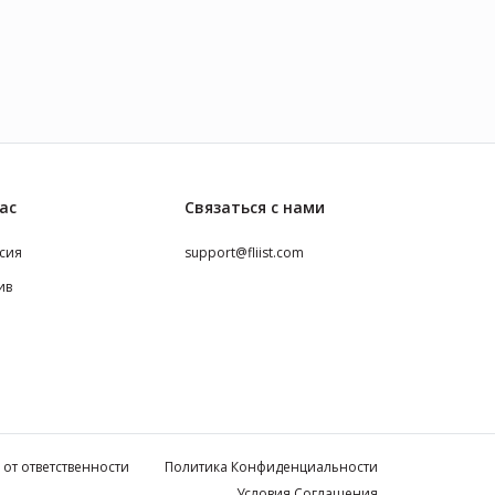
ас
Связаться с нами
сия
support@fliist.com
ив
 от ответственности
Политика Конфиденциальности
Условия Соглашения