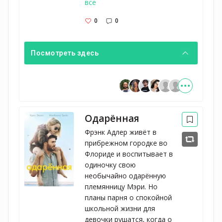
все
0
0
Посмотреть здесь
Одарённая
Фрэнк Адлер живёт в
прибрежном городке во
Флориде и воспитывает в
одиночку свою
необычайно одарённую
племянницу Мэри. Но
планы парня о спокойной
школьной жизни для
девочки рушатся, когда о