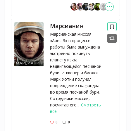
Марсианин
Марсианская миссия
«Арес-3» в процессе
работы была вынуждена
экстренно покинуть
планету из-за
надвигающейся песчаной
бури. Инженер и биолог
Марк Уотни получил
повреждение скафандра
во время песчаной бури.
Сотрудники миссии,
посчитав его...
Смотреть
все
0
0