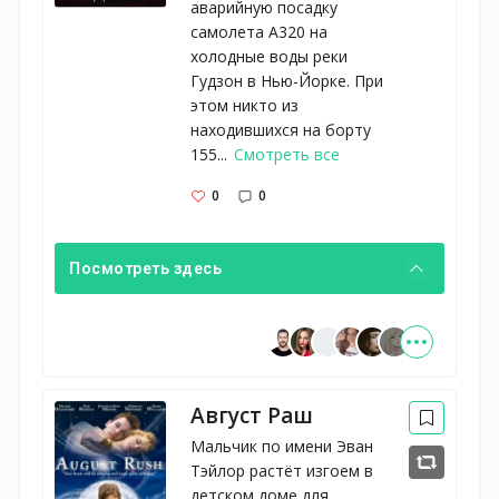
аварийную посадку
самолета A320 на
холодные воды реки
Гудзон в Нью-Йорке. При
этом никто из
находившихся на борту
155...
Смотреть все
0
0
Посмотреть здесь
Август Раш
Мальчик по имени Эван
Тэйлор растёт изгоем в
детском доме для