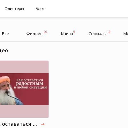
Флистеры
Блог
20
5
12
Все
Фильмы
Книги
Cериалы
М
део
Ирина Горбачева
Актриса, Блогер
Как оставаться радостным в любой ситуации — Садхгуру