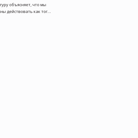
гуру объясняет, что мы
ны действовать как того
ует ситуация, однако вне
симости от наших
твий, мы можем
ваться радостными
и. «Вс...