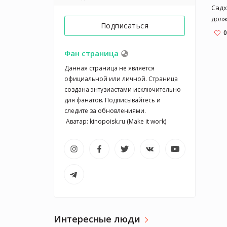
Садх
долж
Подписаться
треб
0
зави
дейс
Фан страница
оста
Данная страница не является 
внутр
официальной или личной. Страница 
создана энтузиастами исключительно 
для фанатов. Подписывайтесь и 
следите за обновлениями.

 Аватар: kinopoisk.ru (Make it work)
Интересные люди