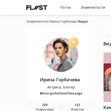
Поток
Знаменитости
Знаменитости
Ирина Горбачева
Видео
Ви
Ирина Горбачева
Актриса, Блогер
@irina-gorbacheva/fans.page
239
132
Подписчики
Флистов