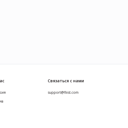
ас
Связаться с нами
сия
support@fliist.com
ив