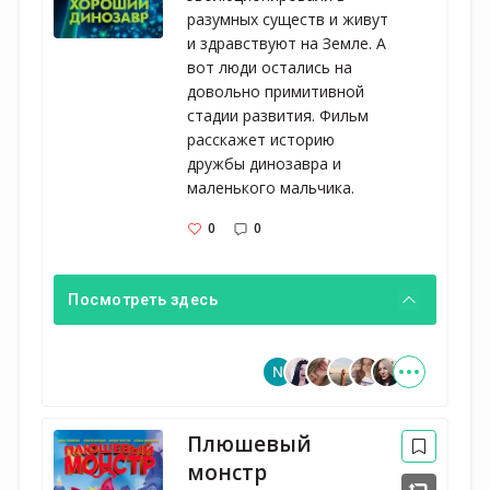
разумных существ и живут 
и здравствуют на Земле. А 
вот люди остались на 
довольно примитивной 
стадии развития. Фильм 
расскажет историю 
дружбы динозавра и 
маленького мальчика.
0
0
Посмотреть здесь
Плюшевый
монстр