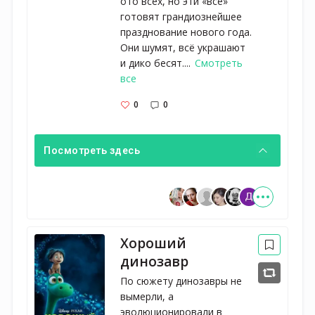
ото всех, но эти «все»
готовят грандиознейшее
празднование нового года.
Они шумят, всё украшают
и дико бесят....
Смотреть
все
0
0
Посмотреть здесь
Хороший
динозавр
По сюжету динозавры не 
вымерли, а 
эволюционировали в 