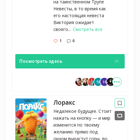
на таинственном Трупе
Невесты, в то время как
его настоящая невеста
Виктория ожидает
своего...
Смотреть все
1
0
Посмотреть здесь
Лоракс
Недалекое будущее. Стоит
нажать на кнопку — и мир
изменится по твоему
желанию: прямо под
окном вырастут горы, во