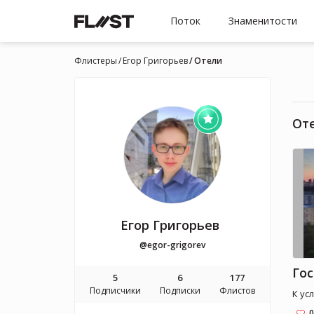
Поток
Знаменитости
Флистеры
Егор Григорьев
Отели
От
Егор Григорьев
@egor-grigorev
5
6
177
Подписчики
Подписки
Флистов
К ус
0