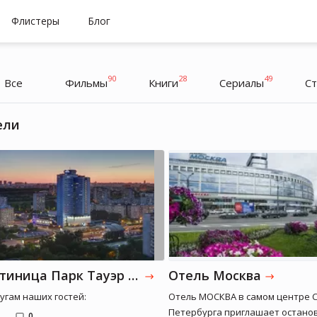
Флистеры
Блог
90
28
49
Все
Фильмы
Книги
Cериалы
С
ели
Егор Григорьев
Егор Григорьев
Гостиница Парк Тауэр (бывш. Молодежная)
Отель Москва
лугам наших гостей:
Отель МОСКВА в самом центре С
Петербурга приглашает останов
0