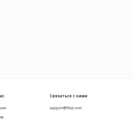
ас
Связаться с нами
сия
support@fliist.com
ив