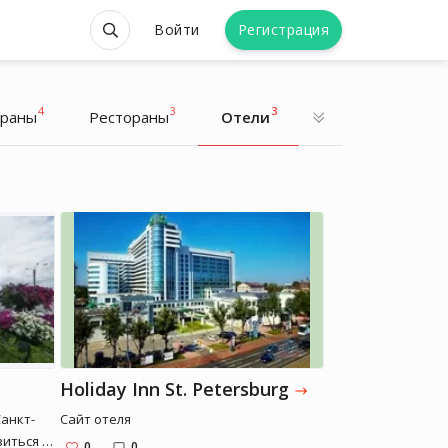
Войти
Регистрация
4
3
3
траны
Рестораны
Отели
Егор Григорьев
Holiday Inn St. Petersburg
анкт-
Сайт отеля
иться в
0
0