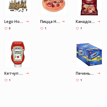
Lego Hogwarts™ Castle 71043 | Harry Potter™
Пицца Huggable Pizza Cushion
Канадские чипсы Lay’s со вкусом кетчупа, большая семейная упаковка
0
1
1
Кетчуп Heinz
Печенье Oreo Original
1
1