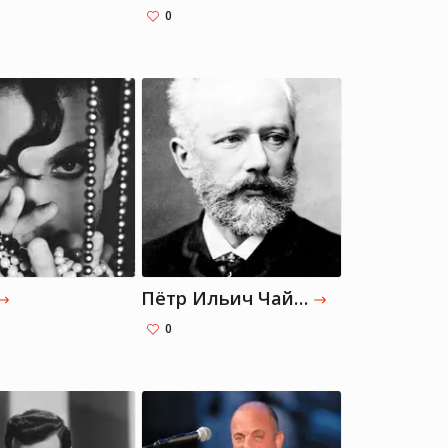
0
Брэдли Купер
Брэдли Купер
Актер, Режиссер, Музыкант
Актер, Режиссер, Музыкант
Пётр Ильич Чайковский
0