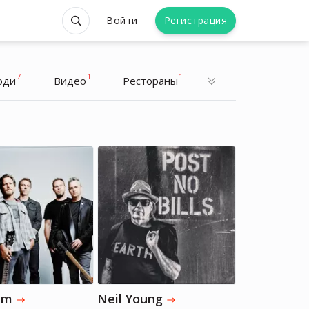
Войти
Регистрация
7
1
1
юди
Видео
Рестораны
Брэдли Купер
Брэдли Купер
Актер, Режиссер, Музыкант
Актер, Режиссер, Музыкант
am
Neil Young