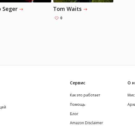
 Seger
Tom Waits
0
Сервис
О н
Как это работает
Мис
Помощь
Арх
щей
Блог
Amazon Disclaimer