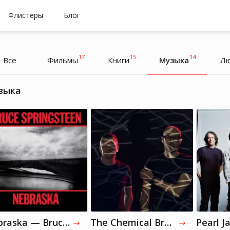
Флистеры
Блог
17
15
14
Все
Фильмы
Книги
Музыка
Л
зыка
Брэдли Купер
Брэдли Купер
Актер, Режиссер, Музыкант
Актер, Режиссер, Музыкант
Nebraska — Bruce Springsteen
The Chemical Brothers
Pearl J