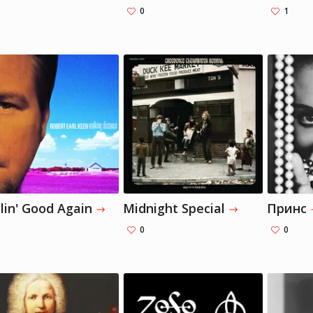
0
1
Брэдли Купер
Брэдли Купер
Актер, Режиссер, Музыкант
Актер, Режиссер, Музыкант
lin' Good Again
Midnight Special
Принс
0
0