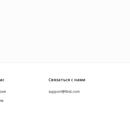
ас
Связаться с нами
сия
support@fliist.com
ив