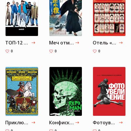
ТОП-12 любимых фильмов Бориса Гребенщикова
Меч отмщения
Отель «Гранд Будапешт»
0
0
0
Приключения барона Мюнхгаузена
Конфискатор
Фотоувеличение
0
0
0