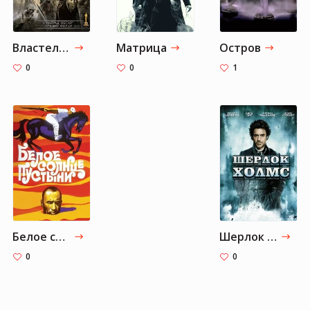
Властелин Колец: Трилогия
Матрица
Остров
0
0
1
Белое солнце пустыни
Шерлок Холмс
0
0