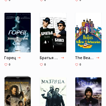
Горец
Братья Блюз
The Beatles: Желтая Подводная Лодка
0
0
0