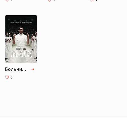
Больница Никербокер
0