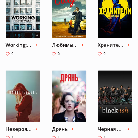
Working: What We Do All Day
Любимые сериалы Барака Обамы 2020 года
Хранители
0
0
0
Невероятное
Дрянь
Черная комедия
1
1
1